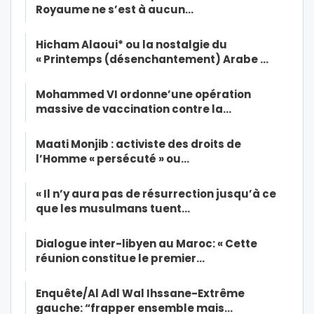
Royaume ne s’est à aucun…
Hicham Alaoui* ou la nostalgie du
« Printemps (désenchantement) Arabe …
Mohammed VI ordonne’une opération
massive de vaccination contre la…
Maati Monjib : activiste des droits de
l’Homme « persécuté » ou…
« Il n’y aura pas de résurrection jusqu’à ce
que les musulmans tuent…
Dialogue inter-libyen au Maroc: « Cette
réunion constitue le premier…
Enquête/Al Adl Wal Ihssane-Extrême
gauche: “frapper ensemble mais…