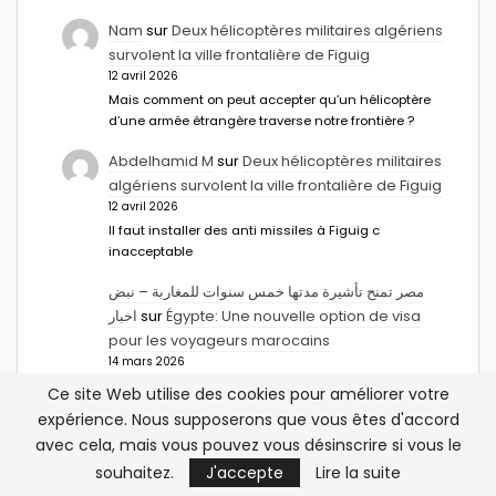
Nam
sur
Deux hélicoptères militaires algériens
survolent la ville frontalière de Figuig
12 avril 2026
Mais comment on peut accepter qu’un hélicoptère
d’une armée étrangère traverse notre frontière ?
Abdelhamid M
sur
Deux hélicoptères militaires
algériens survolent la ville frontalière de Figuig
12 avril 2026
Il faut installer des anti missiles à Figuig c
inacceptable
مصر تمنح تأشيرة مدتها خمس سنوات للمغاربة – نبض
اخبار
sur
Égypte: Une nouvelle option de visa
pour les voyageurs marocains
14 mars 2026
[…] الإعلان عن طريق Ahmed Abdel-Latifسفير مصر بالرباط.
Ce site Web utilise des cookies pour améliorer votre
ووفقا له، فإن هذا الإجراء يهدف إلى […]
expérience. Nous supposerons que vous êtes d'accord
avec cela, mais vous pouvez vous désinscrire si vous le
Après le Venezuela, les États-Unis menacent
Cuba et Groenland - Atlasinfo
sur
Chute de
souhaitez.
J'accepte
Lire la suite
Maduro : un soutien du Polisario en moins