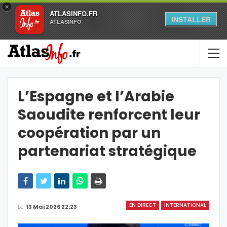
×
ATLASINFO.FR
INSTALLER
ATLASINFO
L’Espagne et l’Arabie
Saoudite renforcent leur
coopération par un
partenariat stratégique
EN DIRECT
INTERNATIONAL
Le
13 Mai 2026 22:23