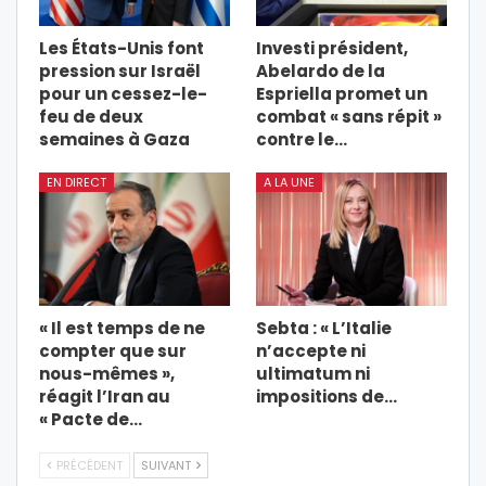
Les États-Unis font
Investi président,
pression sur Israël
Abelardo de la
pour un cessez-le-
Espriella promet un
feu de deux
combat « sans répit »
semaines à Gaza
contre le…
EN DIRECT
A LA UNE
« Il est temps de ne
Sebta : « L’Italie
compter que sur
n’accepte ni
nous-mêmes »,
ultimatum ni
réagit l’Iran au
impositions de…
« Pacte de…
PRÉCÉDENT
SUIVANT