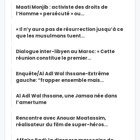
Maati Monjib : activiste des droits de
l’Homme « persécuté » ou…
« Il n’y aura pas de résurrection jusqu’à ce
que les musulmans tuent…
Dialogue inter-libyen au Maroc: « Cette
réunion constitue le premier…
Enquête/Al Adl Wal Ihssane-Extrême
gauche: “frapper ensemble mais…
Al Adl Wal Ihssane, une Jamaa née dans
l’amertume
Rencontre avec Anouar Moatassim,
réalisateur du film de super-héros…