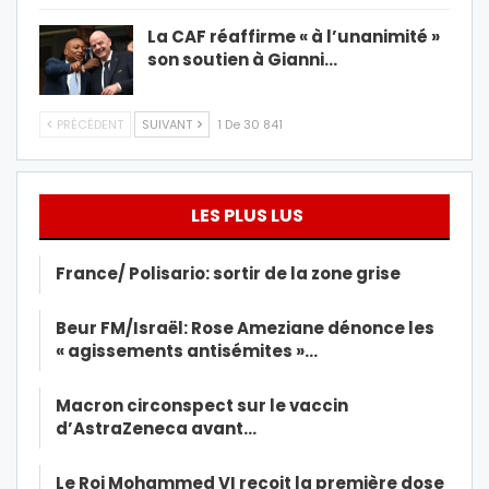
La CAF réaffirme « à l’unanimité »
son soutien à Gianni…
PRÉCÉDENT
SUIVANT
1 De 30 841
LES PLUS LUS
France/ Polisario: sortir de la zone grise
Beur FM/Israël: Rose Ameziane dénonce les
« agissements antisémites »…
Macron circonspect sur le vaccin
d’AstraZeneca avant…
Le Roi Mohammed VI reçoit la première dose