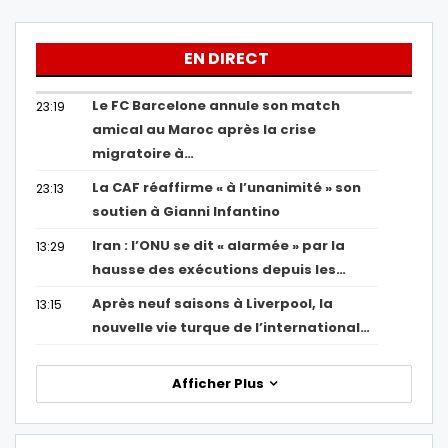
EN DIRECT
Le FC Barcelone annule son match
23:19
amical au Maroc après la crise
migratoire à…
La CAF réaffirme « à l’unanimité » son
23:13
soutien à Gianni Infantino
Iran : l’ONU se dit « alarmée » par la
13:29
hausse des exécutions depuis les…
Après neuf saisons à Liverpool, la
13:15
nouvelle vie turque de l’international…
Afficher Plus