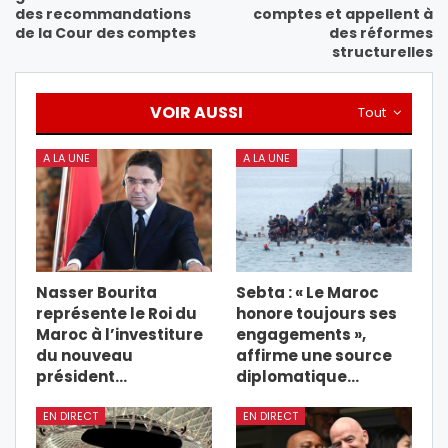
des recommandations
comptes et appellent à
de la Cour des comptes
des réformes
structurelles
VOIR AUSSI
Tout
A LA UNE
A LA UNE
Nasser Bourita
Sebta : « Le Maroc
représente le Roi du
honore toujours ses
Maroc à l’investiture
engagements »,
du nouveau
affirme une source
président…
diplomatique…
EN DIRECT
EN DIRECT