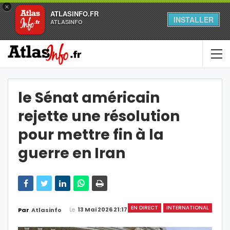
×
ATLASINFO.FR
INSTALLER
ATLASINFO
le Sénat américain
rejette une résolution
pour mettre fin à la
guerre en Iran
EN DIRECT
INTERNATIONAL
Le
13 Mai 2026 21:17
Par
Atlasinfo