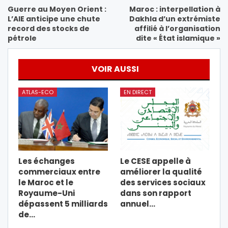
Guerre au Moyen Orient :
Maroc : interpellation à
L’AIE anticipe une chute
Dakhla d’un extrémiste
record des stocks de
affilié à l’organisation
pétrole
dite « État islamique »
VOIR AUSSI
ATLAS-ECO
EN DIRECT
Les échanges
Le CESE appelle à
commerciaux entre
améliorer la qualité
le Maroc et le
des services sociaux
Royaume-Uni
dans son rapport
dépassent 5 milliards
annuel…
de…