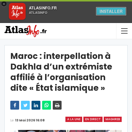
×
ATLASINFO.FR
INSTALLER
ATLASINFO
Maroc : interpellation à
Dakhla d’un extrémiste
affilié à l’organisation
dite « État islamique »
A LA UNE
EN DIRECT
MAGHREB
Le
13 Mai 2026 16:08