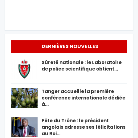
DERNIÈRES NOUVELLES
Sûreté nationale : le Laboratoire
de police scientifique obtient…
Tanger accueille la première
conférence internationale dédiée
à…
Fête du Trône : le président
angolais adresse ses félicitations
au Roi…