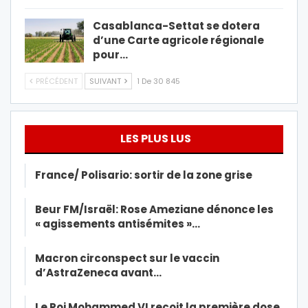
Casablanca-Settat se dotera
d’une Carte agricole régionale
pour…
PRÉCÉDENT
SUIVANT
1 De 30 845
LES PLUS LUS
France/ Polisario: sortir de la zone grise
Beur FM/Israël: Rose Ameziane dénonce les
« agissements antisémites »…
Macron circonspect sur le vaccin
d’AstraZeneca avant…
Le Roi Mohammed VI reçoit la première dose