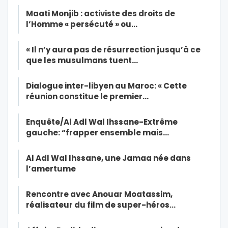
Maati Monjib : activiste des droits de
l’Homme « persécuté » ou…
« Il n’y aura pas de résurrection jusqu’à ce
que les musulmans tuent…
Dialogue inter-libyen au Maroc: « Cette
réunion constitue le premier…
Enquête/Al Adl Wal Ihssane-Extrême
gauche: “frapper ensemble mais…
Al Adl Wal Ihssane, une Jamaa née dans
l’amertume
Rencontre avec Anouar Moatassim,
réalisateur du film de super-héros…