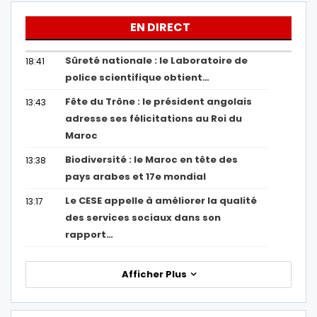
EN DIRECT
Sûreté nationale : le Laboratoire de
18:41
police scientifique obtient…
Fête du Trône : le président angolais
13:43
adresse ses félicitations au Roi du
Maroc
Biodiversité : le Maroc en tête des
13:38
pays arabes et 17e mondial
Le CESE appelle à améliorer la qualité
13:17
des services sociaux dans son
rapport…
Afficher Plus