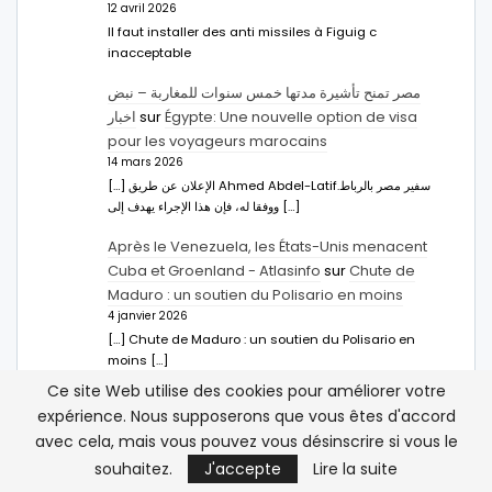
12 avril 2026
Il faut installer des anti missiles à Figuig c
inacceptable
مصر تمنح تأشيرة مدتها خمس سنوات للمغاربة – نبض
اخبار
sur
Égypte: Une nouvelle option de visa
pour les voyageurs marocains
14 mars 2026
[…] الإعلان عن طريق Ahmed Abdel-Latifسفير مصر بالرباط.
ووفقا له، فإن هذا الإجراء يهدف إلى […]
Après le Venezuela, les États-Unis menacent
Cuba et Groenland - Atlasinfo
sur
Chute de
Maduro : un soutien du Polisario en moins
4 janvier 2026
[…] Chute de Maduro : un soutien du Polisario en
moins […]
Ce site Web utilise des cookies pour améliorer votre
Hachim Bennani
sur
Les États-Unis et le
expérience. Nous supposerons que vous êtes d'accord
Maghreb : que veut faire Trump ?
avec cela, mais vous pouvez vous désinscrire si vous le
21 novembre 2025
souhaitez.
J'accepte
Lire la suite
omar bendouro vous avez 1000 fois raison, je n'avais
jamais vu les choses de cette manière et je vous fait…