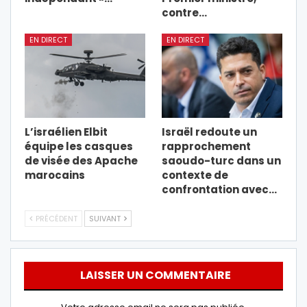
contre…
EN DIRECT
EN DIRECT
L’israélien Elbit
Israël redoute un
équipe les casques
rapprochement
de visée des Apache
saoudo-turc dans un
marocains
contexte de
confrontation avec…
PRÉCÉDENT
SUIVANT
LAISSER UN COMMENTAIRE