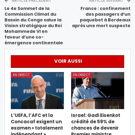
ARTICLE PRÉCÉDENT
ARTICLE SUIVANT
Le 4e Sommet de la
France : confinement
Commission Climat du
des passagers d’un
Bassin du Congo salue la
paquebot à Bordeaux
Vision stratégique du Roi
après une mort suspecte
Mohammede VI en
faveur d’une co-
émergence continentale
VOIR AUSSI
EN DIRECT
EN DIRECT
L’UEFA, l’AFC et la
Israel: Gadi Eisenkot
Concacaf exigent un
crédité de 59% de
examen « totalement
chances de devenir
indépendant »…
Premier ministre,