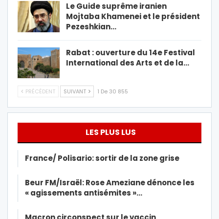
Le Guide suprême iranien
Mojtaba Khamenei et le président
Pezeshkian…
Rabat : ouverture du 14e Festival
International des Arts et de la…
PRÉCÉDENT
SUIVANT
1 De 30 855
LES PLUS LUS
France/ Polisario: sortir de la zone grise
Beur FM/Israël: Rose Ameziane dénonce les
« agissements antisémites »…
Macron circonspect sur le vaccin