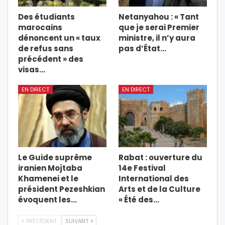
Des étudiants
Netanyahou : « Tant
marocains
que je serai Premier
dénoncent un « taux
ministre, il n’y aura
de refus sans
pas d’État…
précédent » des
visas…
EN DIRECT
EN DIRECT
Le Guide suprême
Rabat : ouverture du
iranien Mojtaba
14e Festival
Khamenei et le
International des
président Pezeshkian
Arts et de la Culture
évoquent les…
« Été des…
PRÉCÉDENT
SUIVANT