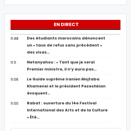
EN DIRECT
Des étudiants marocains dénoncent
11:48
un « taux de refus sans précédent »
des visas…
Netanyahou : « Tant que je serai
11:11
Premier ministre, il n’y aura pas…
Le Guide suprême iranien Mojtaba
11:06
Khamenei et le président Pezeshkian
évoquent…
Rabat : ouverture du 14e Festival
11:00
International des Arts et de la Culture
« Été…