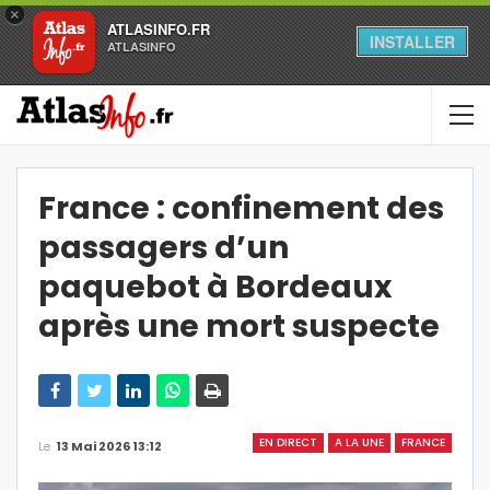
×
ATLASINFO.FR
INSTALLER
ATLASINFO
France : confinement des
passagers d’un
paquebot à Bordeaux
après une mort suspecte
EN DIRECT
A LA UNE
FRANCE
Le
13 Mai 2026 13:12