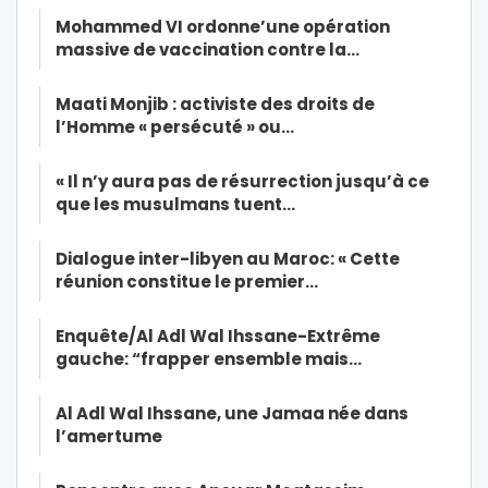
Mohammed VI ordonne’une opération
massive de vaccination contre la…
Maati Monjib : activiste des droits de
l’Homme « persécuté » ou…
« Il n’y aura pas de résurrection jusqu’à ce
que les musulmans tuent…
Dialogue inter-libyen au Maroc: « Cette
réunion constitue le premier…
Enquête/Al Adl Wal Ihssane-Extrême
gauche: “frapper ensemble mais…
Al Adl Wal Ihssane, une Jamaa née dans
l’amertume