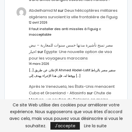
Abdelhamid M
sur
Deux hélicoptères militaires
algériens survolent la ville frontalière de Figuig
12 avril 2026
Il faut installer des anti missiles à Figuig c
inacceptable
مصر تمنح تأشيرة مدتها خمس سنوات للمغاربة – نبض
اخبار
sur
Égypte: Une nouvelle option de visa
pour les voyageurs marocains
14 mars 2026
[…] الإعلان عن طريق Ahmed Abdel-Latifسفير مصر بالرباط.
ووفقا له، فإن هذا الإجراء يهدف إلى […]
Après le Venezuela, les États-Unis menacent
Cuba et Groenland - Atlasinfo
sur
Chute de
Maduro : un soutien du Polisario en moins
Ce site Web utilise des cookies pour améliorer votre
4 janvier 2026
expérience. Nous supposerons que vous êtes d'accord
[…] Chute de Maduro : un soutien du Polisario en
moins […]
avec cela, mais vous pouvez vous désinscrire si vous le
souhaitez.
J'accepte
Lire la suite
Hachim Bennani
sur
Les États-Unis et le