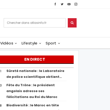
Vidéos
Lifestyle
Sport
EN DIRECT
Sûreté nationale : le Laboratoire
1
de police scientifique obtient…
Fête du Trône : le président
43
angolais adresse ses
félicitations au Roi du Maroc
Biodiversité : le Maroc en tête
38