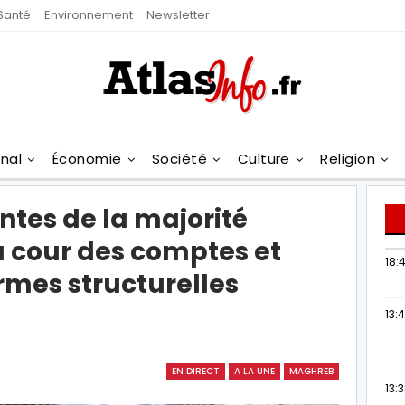
Santé
Environnement
Newsletter
onal
Économie
Société
Culture
Religion
ntes de la majorité
la cour des comptes et
18:4
rmes structurelles
13:
EN DIRECT
A LA UNE
MAGHREB
13: