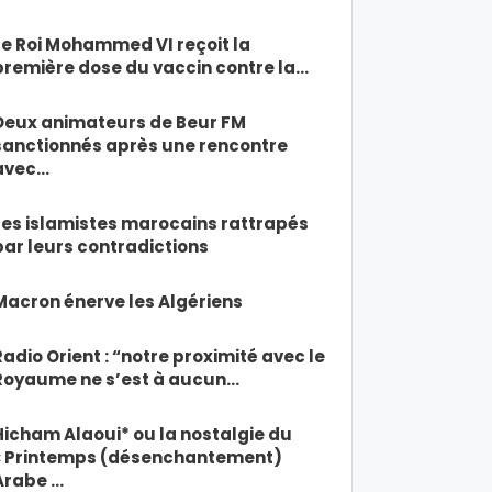
Le Roi Mohammed VI reçoit la
première dose du vaccin contre la…
Deux animateurs de Beur FM
sanctionnés après une rencontre
avec…
Les islamistes marocains rattrapés
par leurs contradictions
Macron énerve les Algériens
Radio Orient : “notre proximité avec le
Royaume ne s’est à aucun…
Hicham Alaoui* ou la nostalgie du
« Printemps (désenchantement)
Arabe …