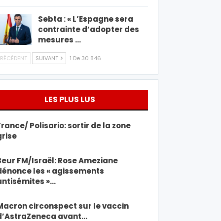
Sebta : « L’Espagne sera
contrainte d’adopter des
mesures …
RÉCÉDENT
SUIVANT
1 De 30 846
LES PLUS LUS
France/ Polisario: sortir de la zone
grise
Beur FM/Israël: Rose Ameziane
dénonce les « agissements
antisémites »…
Macron circonspect sur le vaccin
d’AstraZeneca avant…