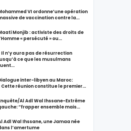
Mohammed VI ordonne’une opération
massive de vaccination contre la…
Maati Monjib : activiste des droits de
l’Homme « persécuté » ou…
« Il n’y aura pas de résurrection
jusqu’à ce que les musulmans
tuent…
Dialogue inter-libyen au Maroc:
« Cette réunion constitue le premier…
Enquête/Al Adl Wal Ihssane-Extrême
gauche: “frapper ensemble mais…
Al Adl Wal Ihssane, une Jamaa née
dans l’amertume