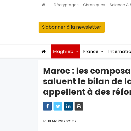
Décryptages
Chroniques
Science & 
S'abonner à la newsletter
Maghreb
France
Internati
Maroc : les composa
saluent le bilan de 
appellent à des réfo
Le
13 Mai 2026 21:37