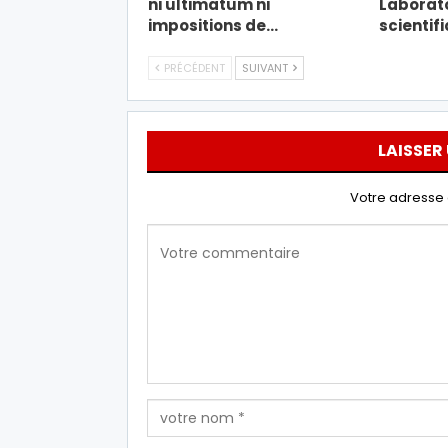
ni ultimatum ni
Laborato
impositions de…
scientif
PRÉCÉDENT
SUIVANT
LAISSER
Votre adresse 