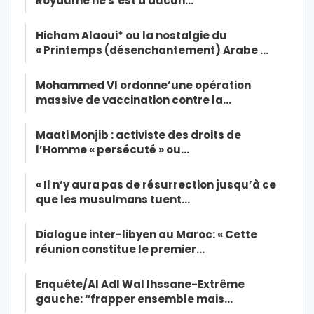
Royaume ne s’est à aucun…
Hicham Alaoui* ou la nostalgie du
« Printemps (désenchantement) Arabe …
Mohammed VI ordonne’une opération
massive de vaccination contre la…
Maati Monjib : activiste des droits de
l’Homme « persécuté » ou…
« Il n’y aura pas de résurrection jusqu’à ce
que les musulmans tuent…
Dialogue inter-libyen au Maroc: « Cette
réunion constitue le premier…
Enquête/Al Adl Wal Ihssane-Extrême
gauche: “frapper ensemble mais…