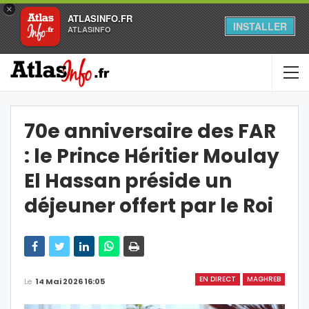
×
ATLASINFO.FR
INSTALLER
ATLASINFO
70e anniversaire des FAR
: le Prince Héritier Moulay
El Hassan préside un
déjeuner offert par le Roi
EN DIRECT
MAGHREB
Le
14 Mai 2026 16:05