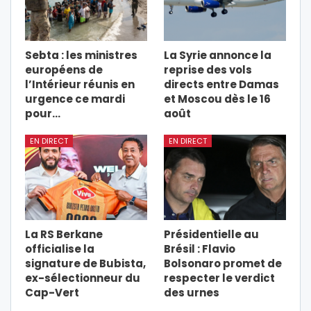
Sebta : les ministres
La Syrie annonce la
européens de
reprise des vols
l’Intérieur réunis en
directs entre Damas
urgence ce mardi
et Moscou dès le 16
pour…
août
EN DIRECT
EN DIRECT
La RS Berkane
Présidentielle au
officialise la
Brésil : Flavio
signature de Bubista,
Bolsonaro promet de
ex-sélectionneur du
respecter le verdict
Cap-Vert
des urnes