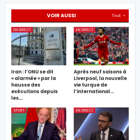
VOIR AUSSI
Tout
EN DIRECT
EN DIRECT
Iran : l’ONU se dit
Après neuf saisons à
« alarmée » par la
Liverpool, la nouvelle
hausse des
vie turque de
exécutions depuis
l’international…
les…
SPORT
EN DIRECT