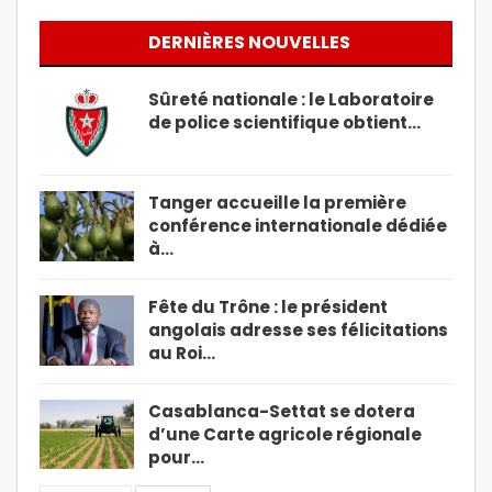
DERNIÈRES NOUVELLES
Sûreté nationale : le Laboratoire
de police scientifique obtient…
Tanger accueille la première
conférence internationale dédiée
à…
Fête du Trône : le président
angolais adresse ses félicitations
au Roi…
Casablanca-Settat se dotera
d’une Carte agricole régionale
pour…