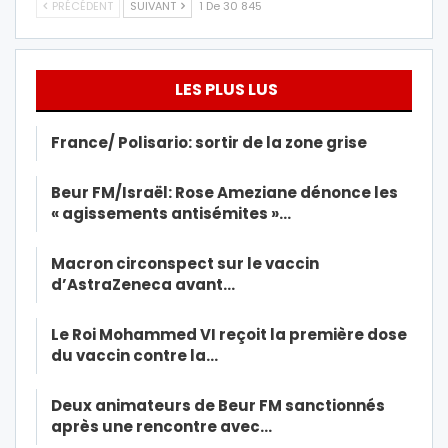
PRÉCÉDENT
SUIVANT
1 De 30 845
LES PLUS LUS
France/ Polisario: sortir de la zone grise
Beur FM/Israël: Rose Ameziane dénonce les
« agissements antisémites »…
Macron circonspect sur le vaccin
d’AstraZeneca avant…
Le Roi Mohammed VI reçoit la première dose
du vaccin contre la…
Deux animateurs de Beur FM sanctionnés
après une rencontre avec…