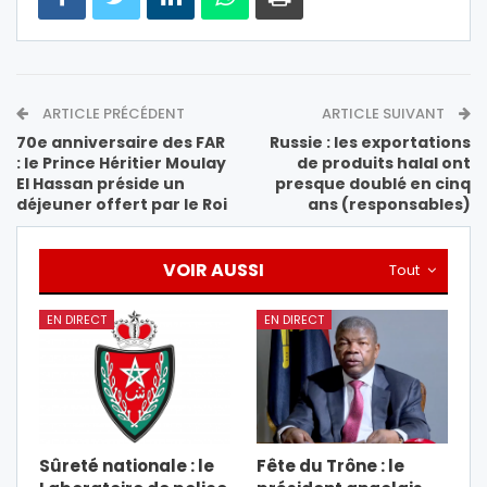
ARTICLE PRÉCÉDENT
ARTICLE SUIVANT
70e anniversaire des FAR
Russie : les exportations
: le Prince Héritier Moulay
de produits halal ont
El Hassan préside un
presque doublé en cinq
déjeuner offert par le Roi
ans (responsables)
VOIR AUSSI
Tout
EN DIRECT
EN DIRECT
Sûreté nationale : le
Fête du Trône : le