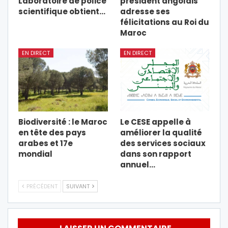
Laboratoire de police
président angolais
scientifique obtient…
adresse ses
félicitations au Roi du
Maroc
EN DIRECT
EN DIRECT
Biodiversité : le Maroc
Le CESE appelle à
en tête des pays
améliorer la qualité
arabes et 17e
des services sociaux
mondial
dans son rapport
annuel…
PRÉCÉDENT
SUIVANT