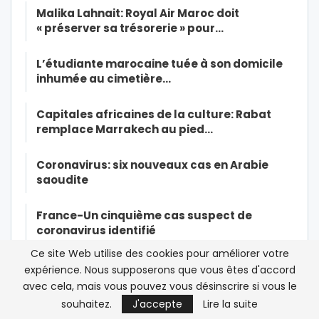
Malika Lahnait: Royal Air Maroc doit
« préserver sa trésorerie » pour…
L’étudiante marocaine tuée à son domicile
inhumée au cimetière…
Capitales africaines de la culture: Rabat
remplace Marrakech au pied…
Coronavirus: six nouveaux cas en Arabie
saoudite
France-Un cinquième cas suspect de
coronavirus identifié
Ce site Web utilise des cookies pour améliorer votre
Première transmission du nouveau
expérience. Nous supposerons que vous êtes d'accord
coronavirus d’un malade à des…
avec cela, mais vous pouvez vous désinscrire si vous le
souhaitez.
J'accepte
Lire la suite
Le Coronavirus menace le Haj