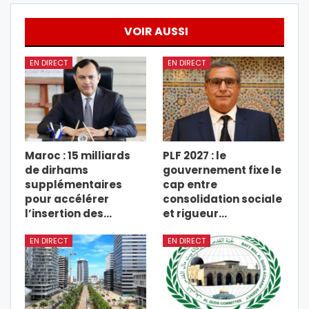
VOIR AUSSI
EN DIRECT
EN DIRECT
Maroc : 15 milliards
PLF 2027 : le
de dirhams
gouvernement fixe le
supplémentaires
cap entre
pour accélérer
consolidation sociale
l’insertion des…
et rigueur…
EN DIRECT
EN DIRECT