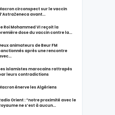
Macron circonspect sur le vaccin
d’AstraZeneca avant…
Le Roi Mohammed VI reçoit la
première dose du vaccin contre la…
Deux animateurs de Beur FM
sanctionnés après une rencontre
avec…
Les islamistes marocains rattrapés
par leurs contradictions
Macron énerve les Algériens
Radio Orient : “notre proximité avec le
Royaume ne s’est à aucun…