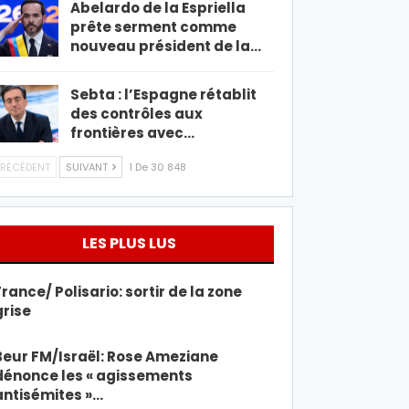
Abelardo de la Espriella
prête serment comme
nouveau président de la…
Sebta : l’Espagne rétablit
des contrôles aux
frontières avec…
RÉCÉDENT
SUIVANT
1 De 30 848
LES PLUS LUS
France/ Polisario: sortir de la zone
grise
Beur FM/Israël: Rose Ameziane
dénonce les « agissements
antisémites »…