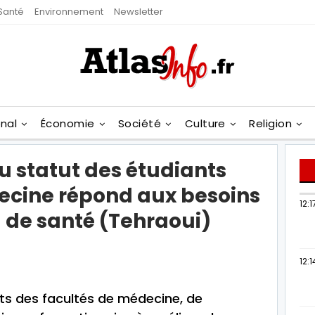
Santé
Environnement
Newsletter
onal
Économie
Société
Culture
Religion
u statut des étudiants
ecine répond aux besoins
12:1
 de santé (Tehraoui)
12:1
ts des facultés de médecine, de