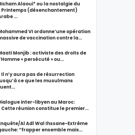
Hicham Alaoui* ou la nostalgie du
« Printemps (désenchantement)
Arabe …
Mohammed VI ordonne’une opération
massive de vaccination contre la…
Maati Monjib : activiste des droits de
l’Homme « persécuté » ou…
« Il n’y aura pas de résurrection
jusqu’à ce que les musulmans
tuent…
Dialogue inter-libyen au Maroc:
« Cette réunion constitue le premier…
Enquête/Al Adl Wal Ihssane-Extrême
gauche: “frapper ensemble mais…