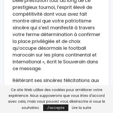
belle prestation tout au long de ce
prestigieux tournoi, l’esprit élevé de
compétitivité dont vous avez fait
montre ainsi que votre patriotisme
sincère qui s’est manifesté à travers
votre ferme détermination à confirmer
la place privilégiée et de choix
qu’occupe désormais le football
marocain sur les plans continental et
international », écrit le Souverain dans
ce message.
Réitérant ses sincères félicitations aux
membres de la sélection nationale et
Ce site Web utilise des cookies pour améliorer votre
à tous ceux ayant contribué à la
expérience. Nous supposerons que vous êtes d'accord
réalisation de cet honorable exploit, le
avec cela, mais vous pouvez vous désinscrire si vous le
Roi souhaite aux membres de l’équipe
souhaitez.
J'accepte
Lire la suite