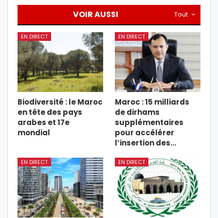
VOIR AUSSI
Tout
EN DIRECT
EN DIRECT
Biodiversité : le Maroc
Maroc : 15 milliards
en tête des pays
de dirhams
arabes et 17e
supplémentaires
mondial
pour accélérer
l’insertion des…
EN DIRECT
EN DIRECT