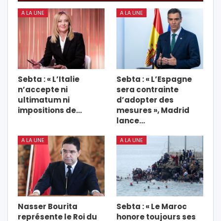
A LA UNE
A LA UNE
Sebta : « L’Italie
Sebta : « L’Espagne
n’accepte ni
sera contrainte
ultimatum ni
d’adopter des
impositions de…
mesures », Madrid
lance…
A LA UNE
A LA UNE
Nasser Bourita
Sebta : « Le Maroc
représente le Roi du
honore toujours ses