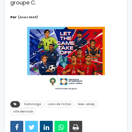
groupe C.
Par
(avec MAP)
hommage
Lions de l'Atlas
New Jersey
ville Bernads