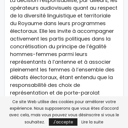
La décision responsabilise, par ailleurs, les
opérateurs audiovisuels quant au respect
de la diversité linguistique et territoriale
du Royaume dans leurs programmes
électoraux. Elle les invite à accompagner
activement les partis politiques dans la
concrétisation du principe de l’égalité
hommes-femmes parmi leurs
représentants à l’antenne et à associer
pleinement les femmes à l’ensemble des
débats électoraux, étant entendu que la
responsabilité des choix de
représentation et de porte-parolat
incombe en premier lieu aux partis eux-
Ce site Web utilise des cookies pour améliorer votre
mêmes.
expérience. Nous supposerons que vous êtes d'accord
avec cela, mais vous pouvez vous désinscrire si vous le
Considérant que les élections constituent
souhaitez.
J'accepte
Lire la suite