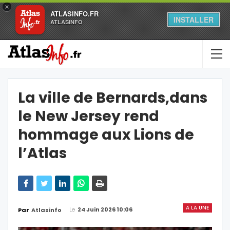
×
ATLASINFO.FR
INSTALLER
ATLASINFO
La ville de Bernards,dans
le New Jersey rend
hommage aux Lions de
l’Atlas
A LA UNE
Le
24 Juin 2026 10:06
Par
Atlasinfo