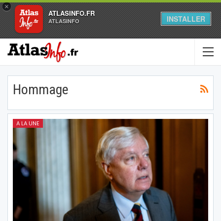
×
ATLASINFO.FR
INSTALLER
ATLASINFO
Hommage
A LA UNE