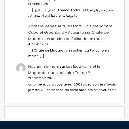
14 mars 2026
[…] الإعلان عن طريق Ahmed Abdel-Latifسفير مصر بالرباط.
ووفقا له، فإن هذا الإجراء يهدف إلى […]
Après le Venezuela, les États-Unis menacent
Cuba et Groenland - Atlasinfo
sur
Chute de
Maduro : un soutien du Polisario en moins
4 janvier 2026
[…] Chute de Maduro : un soutien du Polisario en
moins […]
Hachim Bennani
sur
Les États-Unis et le
Maghreb : que veut faire Trump ?
21 novembre 2025
omar bendouro vous avez 1000 fois raison, je n'avais
jamais vu les choses de cette manière et je vous fait…