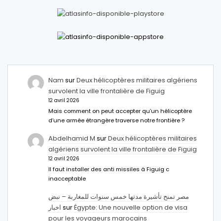
Nam
sur
Deux hélicoptères militaires algériens
survolent la ville frontalière de Figuig
12 avril 2026
Mais comment on peut accepter qu’un hélicoptère
d’une armée étrangère traverse notre frontière ?
Abdelhamid M
sur
Deux hélicoptères militaires
algériens survolent la ville frontalière de Figuig
12 avril 2026
Il faut installer des anti missiles à Figuig c
inacceptable
مصر تمنح تأشيرة مدتها خمس سنوات للمغاربة – نبض
اخبار
sur
Égypte: Une nouvelle option de visa
pour les voyageurs marocains