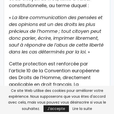
constitutionnelle, au terme duquel :
«
La libre communication des pensées et
des opinions est un des droits les plus
précieux de l’homme ; tout citoyen peut
donc parler, écrire, imprimer librement,
sauf à répondre de l’abus de cette liberté
dans les cas déterminés par la loi.
»
Cette protection est renforcée par
l’article 10 de la Convention européenne
des Droits de l’Homme, directement
applicable en droit français. La
Ce site Web utilise des cookies pour améliorer votre
jurisprudence européenne rappelle
expérience. Nous supposerons que vous êtes d'accord
régulièrement que
la liberté
avec cela, mais vous pouvez vous désinscrire si vous le
d’expression constitue l’un des
souhaitez.
J'accepte
Lire la suite
fondements essentiels d’une société