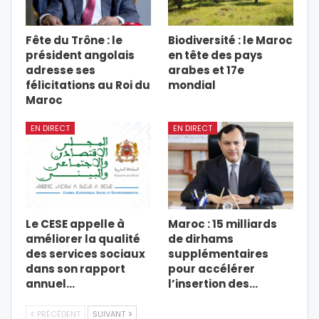
Fête du Trône : le
Biodiversité : le Maroc
président angolais
en tête des pays
adresse ses
arabes et 17e
félicitations au Roi du
mondial
Maroc
EN DIRECT
EN DIRECT
Le CESE appelle à
Maroc : 15 milliards
améliorer la qualité
de dirhams
des services sociaux
supplémentaires
dans son rapport
pour accélérer
annuel…
l’insertion des…
PRÉCÉDENT
SUIVANT