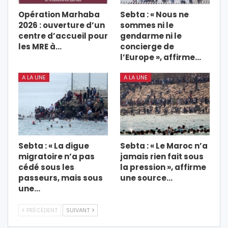
Opération Marhaba
Sebta : « Nous ne
2026 : ouverture d’un
sommes ni le
centre d’accueil pour
gendarme ni le
les MRE à…
concierge de
l’Europe », affirme…
A LA UNE
A LA UNE
Sebta : « La digue
Sebta : « Le Maroc n’a
migratoire n’a pas
jamais rien fait sous
cédé sous les
la pression », affirme
passeurs, mais sous
une source…
une…
PRÉCÉDENT
SUIVANT