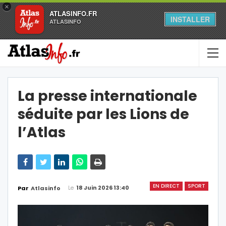
×
ATLASINFO.FR
INSTALLER
ATLASINFO
La presse internationale
séduite par les Lions de
l’Atlas
EN DIRECT
SPORT
Le
18 Juin 2026 13:40
Par
Atlasinfo