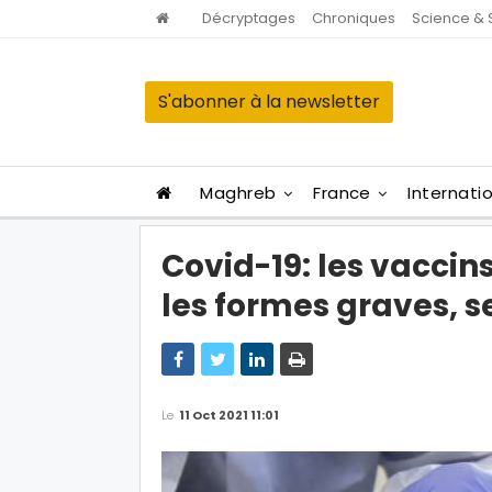
Décryptages
Chroniques
Science & 
S'abonner à la newsletter
Maghreb
France
Internati
Covid-19: les vaccin
les formes graves, s
Le
11 Oct 2021 11:01