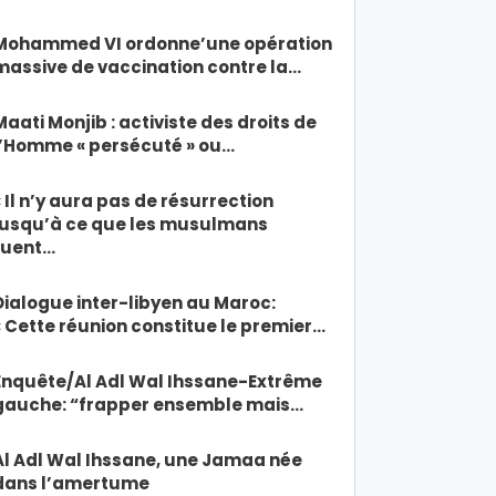
Mohammed VI ordonne’une opération
massive de vaccination contre la…
Maati Monjib : activiste des droits de
l’Homme « persécuté » ou…
« Il n’y aura pas de résurrection
jusqu’à ce que les musulmans
tuent…
Dialogue inter-libyen au Maroc:
« Cette réunion constitue le premier…
Enquête/Al Adl Wal Ihssane-Extrême
gauche: “frapper ensemble mais…
Al Adl Wal Ihssane, une Jamaa née
dans l’amertume