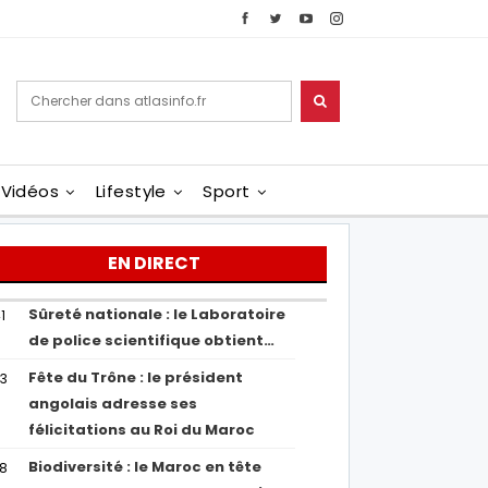
Vidéos
Lifestyle
Sport
EN DIRECT
Sûreté nationale : le Laboratoire
1
de police scientifique obtient…
Fête du Trône : le président
43
angolais adresse ses
félicitations au Roi du Maroc
Biodiversité : le Maroc en tête
38