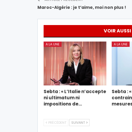
Maroc-Algérie : je t’aime, moi non plus !
VOIR AUSSI
A LA UNE
A LA UNE
Sebta : « L’Italie n’accepte
Sebta : 
ni ultimatum ni
contrain
impositions de…
mesures
PRÉCÉDENT
SUIVANT