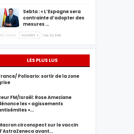
Sebta : « L’Espagne sera
contrainte d’adopter des
mesures …
RÉCÉDENT
SUIVANT
1 De 30 846
LES PLUS LUS
France/ Polisario: sortir de la zone
grise
Beur FM/Israël: Rose Ameziane
dénonce les « agissements
antisémites »…
Macron circonspect sur le vaccin
d’AstraZeneca avant…