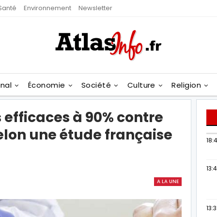
Santé
Environnement
Newsletter
onal
Économie
Société
Culture
Religion
s efficaces à 90% contre
elon une étude française
18:4
13:
A LA UNE
13: