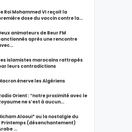
Le Roi Mohammed VI reçoit la
première dose du vaccin contre la…
Deux animateurs de Beur FM
sanctionnés après une rencontre
avec…
Les islamistes marocains rattrapés
par leurs contradictions
Macron énerve les Algériens
Radio Orient : “notre proximité avec le
Royaume ne s’est à aucun…
Hicham Alaoui* ou la nostalgie du
« Printemps (désenchantement)
Arabe …