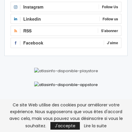
Instagram
Follow Us
Linkedin
Follow us
RSS
S'abonner
Facebook
J'aime
Ce site Web utilise des cookies pour améliorer votre
Nam
sur
Deux hélicoptères militaires algériens
expérience. Nous supposerons que vous êtes d'accord
survolent la ville frontalière de Figuig
avec cela, mais vous pouvez vous désinscrire si vous le
12 avril 2026
souhaitez.
J'accepte
Lire la suite
Mais comment on peut accepter qu’un hélicoptère