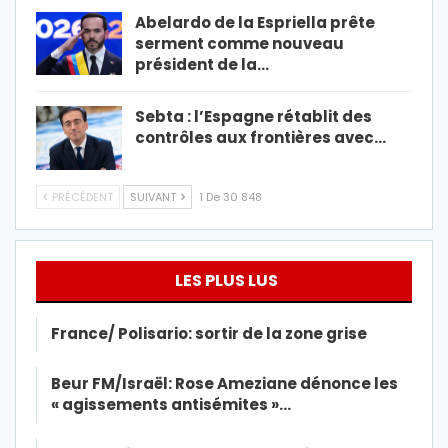
Abelardo de la Espriella prête
serment comme nouveau
président de la…
Sebta : l’Espagne rétablit des
contrôles aux frontières avec…
PRÉCÉDENT
SUIVANT
1 De 30 848
LES PLUS LUS
France/ Polisario: sortir de la zone grise
Beur FM/Israël: Rose Ameziane dénonce les
« agissements antisémites »…