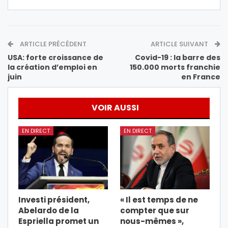
ARTICLE PRÉCÉDENT
ARTICLE SUIVANT
USA: forte croissance de
Covid-19 : la barre des
la création d’emploi en
150.000 morts franchie
juin
en France
VOIR AUSSI
EN DIRECT
EN DIRECT
Investi président,
« Il est temps de ne
Abelardo de la
compter que sur
Espriella promet un
nous-mêmes »,