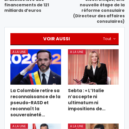
financements de 121
nouvelle étape de la
milliards d’euros
réforme consulaire
(Directeur des affaires
consulaires)
VOIR AUSSI
Tout
A LA UNE
A LA UNE
La Colombie retire sa
Sebta : « L’Italie
reconnaissance de la
n’accepte ni
pseudo-RASD et
ultimatum ni
reconnaît la
impositions de…
souveraineté…
A LA UNE
A LA UNE