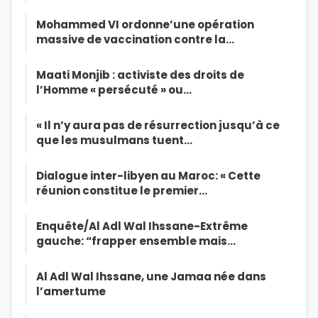
Mohammed VI ordonne’une opération
massive de vaccination contre la…
Maati Monjib : activiste des droits de
l’Homme « persécuté » ou…
« Il n’y aura pas de résurrection jusqu’à ce
que les musulmans tuent…
Dialogue inter-libyen au Maroc: « Cette
réunion constitue le premier…
Enquête/Al Adl Wal Ihssane-Extrême
gauche: “frapper ensemble mais…
Al Adl Wal Ihssane, une Jamaa née dans
l’amertume