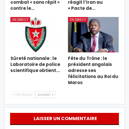
combat « sans répit »
réagit l’Iran au
contre le…
« Pacte de…
EN DIRECT
EN DIRECT
Sûreté nationale : le
Fête du Trône : le
Laboratoire de police
président angolais
scientifique obtient…
adresse ses
félicitations au Roi du
Maroc
PRÉCÉDENT
SUIVANT
LAISSER UN COMMENTAIRE