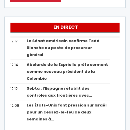
EN DIRECT
Le Sénat américain confirme Todd
12:17
Blanche au poste de procureur
général
Abelardo de la Espriella prête serment
12:14
comme nouveau président de la
Colombie
Sebta : l’Espagne rétablit des
12:12
contrôles aux frontières avec…
Les États-Unis font pression sur Israël
12:09
pour un cessez-le-feu de deux
semaines à…