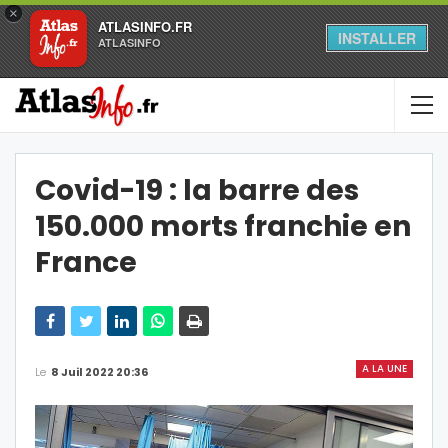
×
ATLASINFO.FR
INSTALLER
ATLASINFO
Covid-19 : la barre des
150.000 morts franchie en
France
A LA UNE
Le
8 Juil 2022 20:36