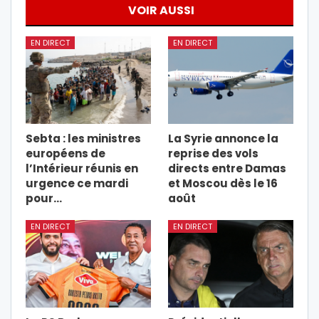
VOIR AUSSI
EN DIRECT
EN DIRECT
Sebta : les ministres
La Syrie annonce la
européens de
reprise des vols
l’Intérieur réunis en
directs entre Damas
urgence ce mardi
et Moscou dès le 16
pour…
août
EN DIRECT
EN DIRECT