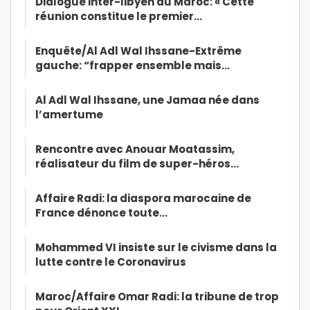
Dialogue inter-libyen au Maroc: « Cette
réunion constitue le premier…
Enquête/Al Adl Wal Ihssane-Extrême
gauche: “frapper ensemble mais…
Al Adl Wal Ihssane, une Jamaa née dans
l’amertume
Rencontre avec Anouar Moatassim,
réalisateur du film de super-héros…
Affaire Radi: la diaspora marocaine de
France dénonce toute…
Mohammed VI insiste sur le civisme dans la
lutte contre le Coronavirus
Maroc/Affaire Omar Radi: la tribune de trop