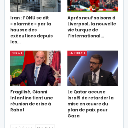
Iran : l’ONU se dit
Après neuf saisons à
« alarmée » par la
Liverpool, la nouvelle
hausse des
vie turque de
exécutions depuis
l’international…
les…
SPORT
EN DIRECT
Fragilisé, Gianni
Le Qatar accuse
Infantino tient une
Israël de retarder la
réunion de crise à
mise en œuvre du
Rabat
plan de paix pour
Gaza
PRÉCÉDENT
SUIVANT