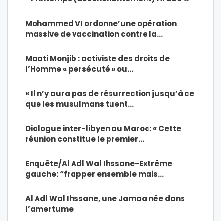
Mohammed VI ordonne’une opération
massive de vaccination contre la…
Maati Monjib : activiste des droits de
l’Homme « persécuté » ou…
« Il n’y aura pas de résurrection jusqu’à ce
que les musulmans tuent…
Dialogue inter-libyen au Maroc: « Cette
réunion constitue le premier…
Enquête/Al Adl Wal Ihssane-Extrême
gauche: “frapper ensemble mais…
Al Adl Wal Ihssane, une Jamaa née dans
l’amertume