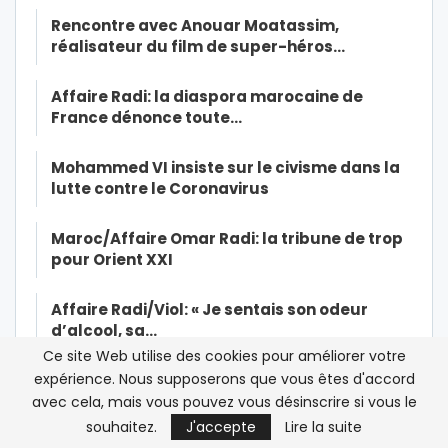
Rencontre avec Anouar Moatassim,
réalisateur du film de super-héros…
Affaire Radi: la diaspora marocaine de
France dénonce toute…
Mohammed VI insiste sur le civisme dans la
lutte contre le Coronavirus
Maroc/Affaire Omar Radi: la tribune de trop
pour Orient XXI
Affaire Radi/Viol: « Je sentais son odeur
d’alcool, sa…
Ce site Web utilise des cookies pour améliorer votre
expérience. Nous supposerons que vous êtes d'accord
Qui a encore peur de Human Rights Watch ?
avec cela, mais vous pouvez vous désinscrire si vous le
souhaitez.
J'accepte
Lire la suite
Exclusif-Sexe, mensonges et vidéo : la