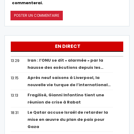
commenterai.
EN DIRECT
Iran : l’ONU se dit « alarmée » par la
13:29
hausse des exécutions depuis les…
Après neuf saisons à Liverpool, la
13:15
nouvelle vie turque de l’international…
Fragilisé, Gianni Infantino tient une
13:13
réunion de crise à Rabat
Le Qatar accuse Israël de retarder la
18:31
mise en œuvre du plan de paix pour
Gaza