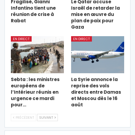
Fragilisé, Gianni
Le Qatar accuse
Infantino tient une
Israël de retarder la
réunion de crise à
mise en œuvre du
Rabat
plan de paix pour
Gaza
EN DIRECT
EN DIRECT
Sebta : les ministres
La Syrie annonce la
européens de
reprise des vols
l’Intérieur réunis en
directs entre Damas
urgence ce mardi
et Moscou dès le 16
pour…
août
PRÉCÉDENT
SUIVANT