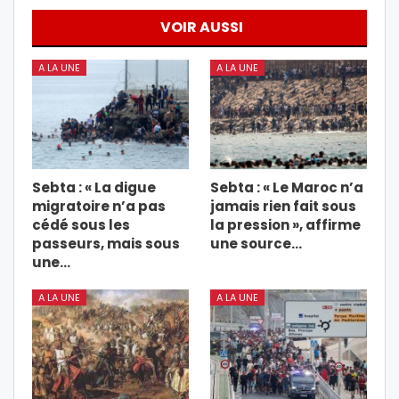
VOIR AUSSI
A LA UNE
A LA UNE
Sebta : « La digue
Sebta : « Le Maroc n’a
migratoire n’a pas
jamais rien fait sous
cédé sous les
la pression », affirme
passeurs, mais sous
une source…
une…
A LA UNE
A LA UNE