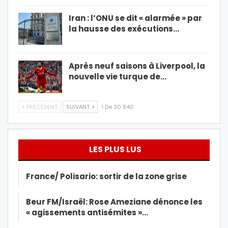
Iran : l’ONU se dit « alarmée » par
la hausse des exécutions…
Après neuf saisons à Liverpool, la
nouvelle vie turque de…
PRÉCÉDENT
SUIVANT
1 De 30 840
LES PLUS LUS
France/ Polisario: sortir de la zone grise
Beur FM/Israël: Rose Ameziane dénonce les
« agissements antisémites »…