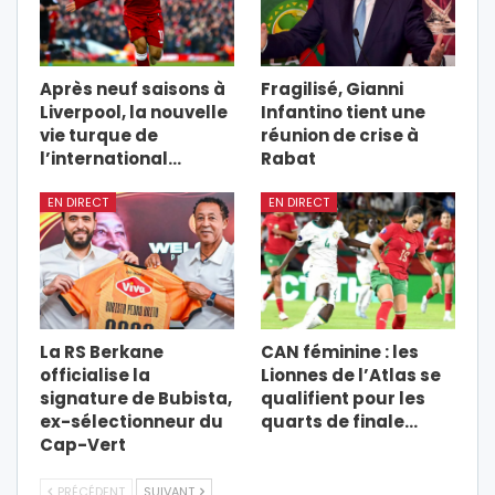
Après neuf saisons à
Fragilisé, Gianni
Liverpool, la nouvelle
Infantino tient une
vie turque de
réunion de crise à
l’international…
Rabat
EN DIRECT
EN DIRECT
La RS Berkane
CAN féminine : les
officialise la
Lionnes de l’Atlas se
signature de Bubista,
qualifient pour les
ex-sélectionneur du
quarts de finale…
Cap-Vert
PRÉCÉDENT
SUIVANT