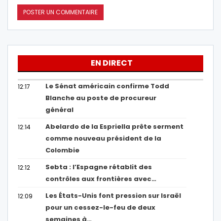
EN DIRECT
Le Sénat américain confirme Todd
12:17
Blanche au poste de procureur
général
Abelardo de la Espriella prête serment
12:14
comme nouveau président de la
Colombie
Sebta : l’Espagne rétablit des
12:12
contrôles aux frontières avec…
Les États-Unis font pression sur Israël
12:09
pour un cessez-le-feu de deux
semaines à…