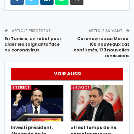
ARTICLE PRÉCÉDENT
ARTICLE SUIVANT
En Tunisie, un robot pour
Coronavirus au Maroc:
aider les soignants face
160 nouveaux cas
au coronavirus
confirmés, 173 nouvelles
rémissions
VOIR AUSSI
EN DIRECT
EN DIRECT
Investi président,
« Il est temps de ne
Abelardo de la
compter que sur