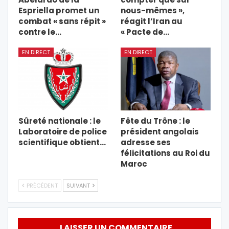
Espriella promet un
nous-mêmes »,
combat « sans répit »
réagit l’Iran au
contre le…
« Pacte de…
EN DIRECT
EN DIRECT
Sûreté nationale : le
Fête du Trône : le
Laboratoire de police
président angolais
scientifique obtient…
adresse ses
félicitations au Roi du
Maroc
PRÉCÉDENT
SUIVANT
LAISSER UN COMMENTAIRE