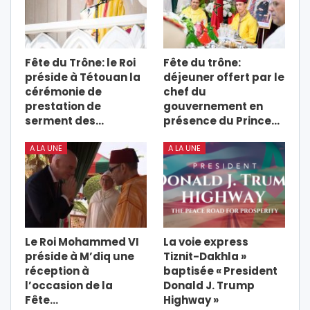
Fête du Trône: le Roi
Fête du trône:
préside à Tétouan la
déjeuner offert par le
cérémonie de
chef du
prestation de
gouvernement en
serment des…
présence du Prince…
A LA UNE
A LA UNE
Le Roi Mohammed VI
La voie express
préside à M’diq une
Tiznit-Dakhla »
réception à
baptisée « President
l’occasion de la
Donald J. Trump
Fête…
Highway »