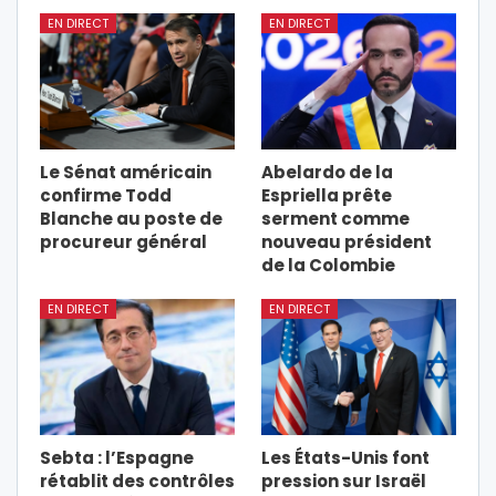
EN DIRECT
EN DIRECT
Le Sénat américain
Abelardo de la
confirme Todd
Espriella prête
Blanche au poste de
serment comme
procureur général
nouveau président
de la Colombie
EN DIRECT
EN DIRECT
Sebta : l’Espagne
Les États-Unis font
rétablit des contrôles
pression sur Israël