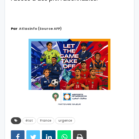
Par
Atlasinfo (source AFP)
état
France
urgence