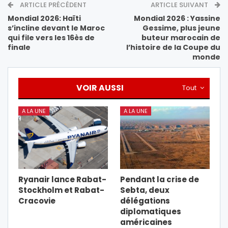
ARTICLE PRÉCÉDENT
ARTICLE SUIVANT
Mondial 2026: Haïti
Mondial 2026 : Yassine
s’incline devant le Maroc
Gessime, plus jeune
qui file vers les 16ès de
buteur marocain de
finale
l’histoire de la Coupe du
monde
VOIR AUSSI
Tout
A LA UNE
A LA UNE
Ryanair lance Rabat-
Pendant la crise de
Stockholm et Rabat-
Sebta, deux
Cracovie
délégations
diplomatiques
américaines