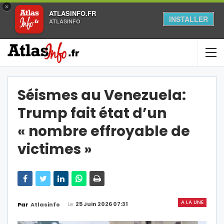
×
ATLASINFO.FR
INSTALLER
ATLASINFO
Séismes au Venezuela:
Trump fait état d’un
« nombre effroyable de
victimes »
A LA UNE
Le
25 Juin 2026 07:31
Par
Atlasinfo