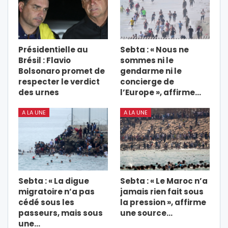
Présidentielle au
Sebta : « Nous ne
Brésil : Flavio
sommes ni le
Bolsonaro promet de
gendarme ni le
respecter le verdict
concierge de
des urnes
l’Europe », affirme…
A LA UNE
A LA UNE
Sebta : « La digue
Sebta : « Le Maroc n’a
migratoire n’a pas
jamais rien fait sous
cédé sous les
la pression », affirme
passeurs, mais sous
une source…
une…