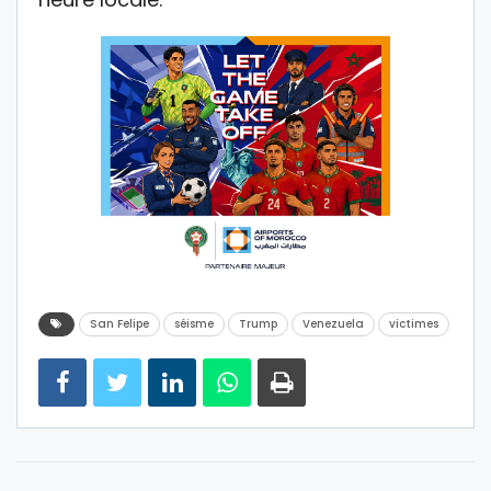
San Felipe
séisme
Trump
Venezuela
victimes