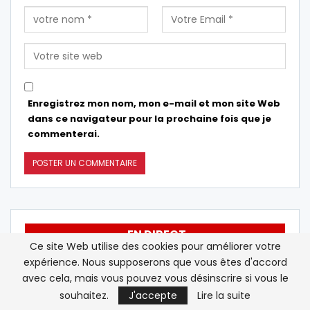
Enregistrez mon nom, mon e-mail et mon site Web
dans ce navigateur pour la prochaine fois que je
commenterai.
EN DIRECT
Ce site Web utilise des cookies pour améliorer votre
expérience. Nous supposerons que vous êtes d'accord
Le Sénat américain confirme Todd
12:17
avec cela, mais vous pouvez vous désinscrire si vous le
Blanche au poste de procureur
souhaitez.
J'accepte
Lire la suite
général