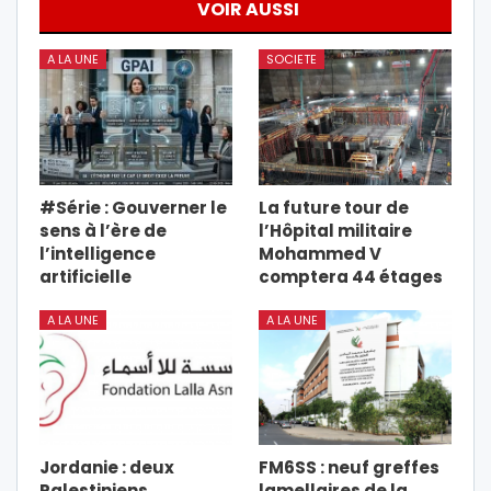
VOIR AUSSI
A LA UNE
SOCIETE
#Série : Gouverner le
La future tour de
sens à l’ère de
l’Hôpital militaire
l’intelligence
Mohammed V
artificielle
comptera 44 étages
A LA UNE
A LA UNE
Jordanie : deux
FM6SS : neuf greffes
Palestiniens
lamellaires de la