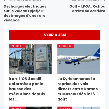
Décharges électriques
Golf – LPGA : Ochoa
sur le volcan Eyjafjöll :
arrête sa carrière
des images d’une rare
violence
VOIR AUSSI
EN DIRECT
EN DIRECT
Iran : l’ONU se dit
La Syrie annonce la
« alarmée » par la
reprise des vols
hausse des
directs entre Damas
exécutions depuis
et Moscou dès le 16
les…
août
EN DIRECT
A LA UNE