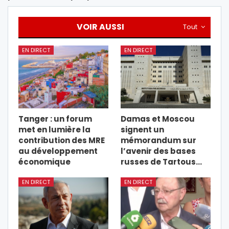
VOIR AUSSI
Tout
EN DIRECT
EN DIRECT
Tanger : un forum
Damas et Moscou
met en lumière la
signent un
contribution des MRE
mémorandum sur
au développement
l’avenir des bases
économique
russes de Tartous…
EN DIRECT
EN DIRECT