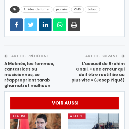
Arrêtez de fumer
journée
OMS
tabac
ARTICLE PRÉCÉDENT
ARTICLE SUIVANT
A Meknès, les femmes,
L’accueil de Brahim
cantatrices ou
Ghali, « une erreur qui
musiciennes, se
doit être rectifiée au
réapproprient tarab
plus vite » (Josep Piqué)
gharnati et malhoun
VOIR AUSSI
A LA UNE
A LA UNE