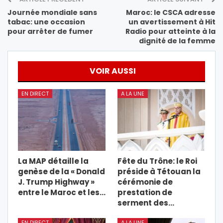
Journée mondiale sans
Maroc: le CSCA adresse
tabac: une occasion
un avertissement à Hit
pour arrêter de fumer
Radio pour atteinte à la
dignité de la femme
VOIR AUSSI
EN DIRECT
A LA UNE
La MAP détaille la
Fête du Trône: le Roi
genèse de la « Donald
préside à Tétouan la
J. Trump Highway »
cérémonie de
entre le Maroc et les…
prestation de
serment des…
EN DIRECT
A LA UNE