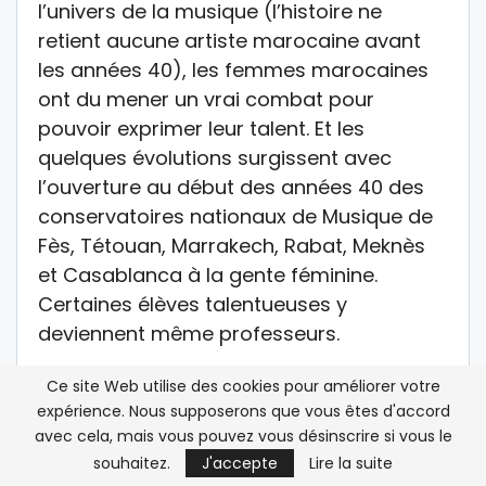
l’univers de la musique (l’histoire ne
retient aucune artiste marocaine avant
les années 40), les femmes marocaines
ont du mener un vrai combat pour
pouvoir exprimer leur talent. Et les
quelques évolutions surgissent avec
l’ouverture au début des années 40 des
conservatoires nationaux de Musique de
Fès, Tétouan, Marrakech, Rabat, Meknès
et Casablanca à la gente féminine.
Certaines élèves talentueuses y
deviennent même professeurs.
Ces conservatoires nationaux ont permis
Ce site Web utilise des cookies pour améliorer votre
aux femmes marocaines de mettre en
expérience. Nous supposerons que vous êtes d'accord
avec cela, mais vous pouvez vous désinscrire si vous le
avant leur sensibilité musicale, qu’elles
souhaitez.
J'accepte
Lire la suite
soient joueuses du Qanoûn, de Luth, de la