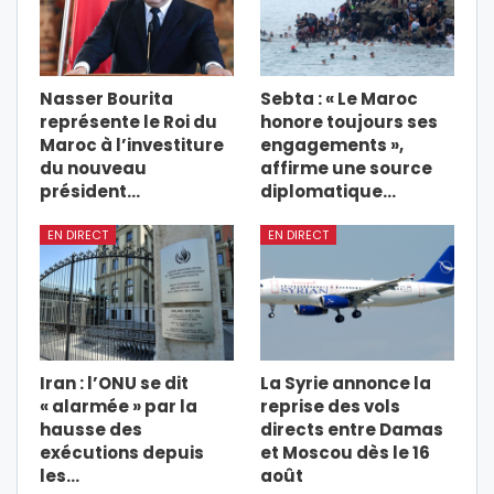
Nasser Bourita
Sebta : « Le Maroc
représente le Roi du
honore toujours ses
Maroc à l’investiture
engagements »,
du nouveau
affirme une source
président…
diplomatique…
EN DIRECT
EN DIRECT
Iran : l’ONU se dit
La Syrie annonce la
« alarmée » par la
reprise des vols
hausse des
directs entre Damas
exécutions depuis
et Moscou dès le 16
les…
août