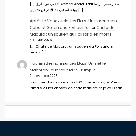
[…] الإعلان عن طريق Ahmed Abdel-Latifسفير مصر بالرباط.
ووفقا له، فإن هذا الإجراء يهدف إلى […]
Après le Venezuela, les États-Unis menacent
Cuba et Groenland - Atlasinfo
sur
Chute de
Maduro : un soutien du Polisario en moins
4 janvier 2026
[…] Chute de Maduro : un soutien du Polisario en
moins […]
Hachim Bennani
sur
Les États-Unis et le
Maghreb : que veut faire Trump ?
21 novembre 2025
omar bendouro vous avez 1000 fois raison, je n'avais
jamais vu les choses de cette manière et je vous fait…