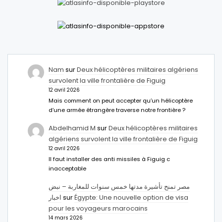
Nam
sur
Deux hélicoptères militaires algériens
survolent la ville frontalière de Figuig
12 avril 2026
Mais comment on peut accepter qu’un hélicoptère
d’une armée étrangère traverse notre frontière ?
Abdelhamid M
sur
Deux hélicoptères militaires
algériens survolent la ville frontalière de Figuig
12 avril 2026
Il faut installer des anti missiles à Figuig c
inacceptable
مصر تمنح تأشيرة مدتها خمس سنوات للمغاربة – نبض
اخبار
sur
Égypte: Une nouvelle option de visa
pour les voyageurs marocains
14 mars 2026