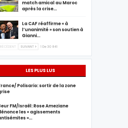
match amical au Maroc
après la crise…
La CAF réaffirme « à
l’unanimité » son soutien à
Gianni…
RÉCÉDENT
SUIVANT
1 De 30 841
LES PLUS LUS
France/ Polisario: sortir de la zone
grise
Beur FM/Israël: Rose Ameziane
dénonce les « agissements
antisémites »…