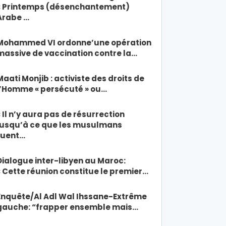
« Printemps (désenchantement)
Arabe …
Mohammed VI ordonne’une opération
massive de vaccination contre la…
Maati Monjib : activiste des droits de
l’Homme « persécuté » ou…
« Il n’y aura pas de résurrection
jusqu’à ce que les musulmans
tuent…
Dialogue inter-libyen au Maroc:
« Cette réunion constitue le premier…
Enquête/Al Adl Wal Ihssane-Extrême
gauche: “frapper ensemble mais…