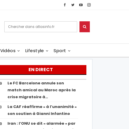
Vidéos
Lifestyle
Sport
EN DIRECT
Le FC Barcelone annule son
19
match amical au Maroc après la
crise migratoire à…
La CAF réaffirme « à l’unanimité »
13
son soutien à Gianni Infantino
Iran : l’ONU se dit « alarmée » par
29