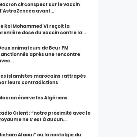
Macron circonspect sur le vaccin
d’AstraZeneca avant…
Le Roi Mohammed VI reçoit la
première dose du vaccin contre la…
Deux animateurs de Beur FM
sanctionnés après une rencontre
avec…
Les islamistes marocains rattrapés
par leurs contradictions
Macron énerve les Algériens
Radio Orient : “notre proximité avec le
Royaume ne s’est à aucun…
Hicham Alaoui* ou la nostalgie du