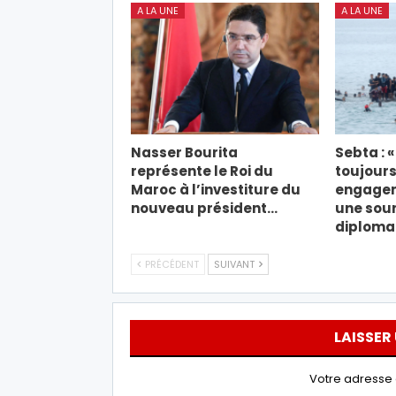
A LA UNE
A LA UNE
Nasser Bourita
Sebta : 
représente le Roi du
toujours
Maroc à l’investiture du
engagem
nouveau président…
une sou
diploma
PRÉCÉDENT
SUIVANT
LAISSER
Votre adresse 