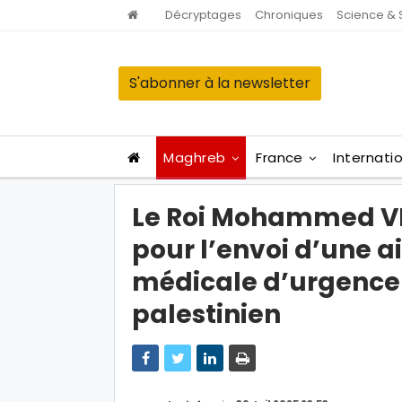
Décryptages
Chroniques
Science & 
S'abonner à la newsletter
Maghreb
France
Internati
Le Roi Mohammed VI 
pour l’envoi d’une a
médicale d’urgence
palestinien