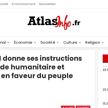
Santé
Environnement
Newsletter
onal
Économie
Société
Culture
Religion
donne ses instructions
ide humanitaire et
23:
 en faveur du peuple
23:
13:
A LA UNE
MAGHREB