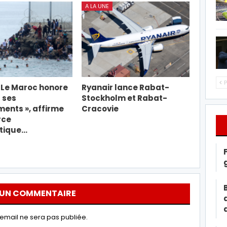
A LA UNE
P
« Le Maroc honore
Ryanair lance Rabat-
 ses
Stockholm et Rabat-
ents », affirme
Cracovie
rce
tique…
 UN COMMENTAIRE
email ne sera pas publiée.