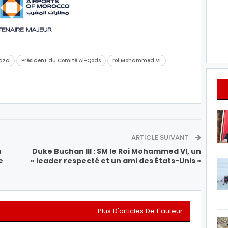
aza
Président du Comité Al-Qods
roi Mohammed VI
ARTICLE SUIVANT
n
Duke Buchan III : SM le Roi Mohammed VI, un
e
« leader respecté et un ami des États-Unis »
Plus D'articles De L'auteur