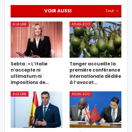
VOIR AUSSI
Tout
A LA UNE
ATLAS-ECO
Sebta : « L’Italie
Tanger accueille la
n’accepte ni
première conférence
ultimatum ni
internationale dédiée
impositions de…
à l’avocat…
A LA UNE
ATLAS-ECO