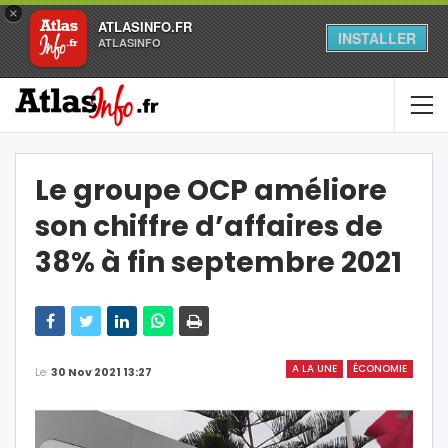
×
ATLASINFO.FR
INSTALLER
ATLASINFO
Le groupe OCP améliore
son chiffre d’affaires de
38% à fin septembre 2021
A LA UNE
ÉCONOMIE
Le
30 Nov 2021 13:27