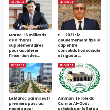
EN DIRECT
EN DIRECT
Maroc : 15 milliards
PLF 2027 : le
de dirhams
gouvernement fixe le
supplémentaires
cap entre
pour accélérer
consolidation sociale
l’insertion des…
et rigueur…
EN DIRECT
EN DIRECT
Le Maroc parmi les 11
Amman : le rôle du
premiers pays au
Comité Al-Qods,
monde pour
présidé par le Roi du