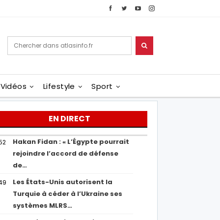
Vidéos
Lifestyle
Sport
EN DIRECT
Hakan Fidan : « L’Égypte pourrait
52
rejoindre l’accord de défense
de…
Les États-Unis autorisent la
49
Turquie à céder à l’Ukraine ses
systèmes MLRS…