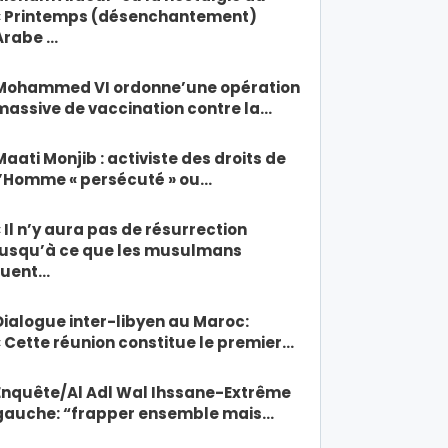
« Printemps (désenchantement)
Arabe …
Mohammed VI ordonne’une opération
massive de vaccination contre la…
Maati Monjib : activiste des droits de
l’Homme « persécuté » ou…
« Il n’y aura pas de résurrection
jusqu’à ce que les musulmans
tuent…
Dialogue inter-libyen au Maroc:
« Cette réunion constitue le premier…
Enquête/Al Adl Wal Ihssane-Extrême
gauche: “frapper ensemble mais…