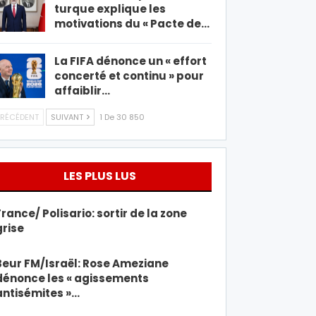
turque explique les
motivations du « Pacte de…
La FIFA dénonce un « effort
concerté et continu » pour
affaiblir…
RÉCÉDENT
SUIVANT
1 De 30 850
LES PLUS LUS
France/ Polisario: sortir de la zone
grise
Beur FM/Israël: Rose Ameziane
dénonce les « agissements
antisémites »…