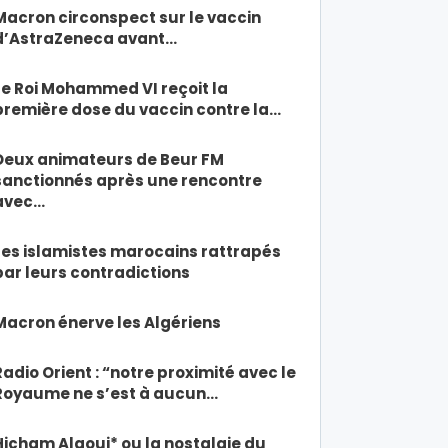
Macron circonspect sur le vaccin
d’AstraZeneca avant…
Le Roi Mohammed VI reçoit la
première dose du vaccin contre la…
Deux animateurs de Beur FM
sanctionnés après une rencontre
avec…
Les islamistes marocains rattrapés
par leurs contradictions
Macron énerve les Algériens
Radio Orient : “notre proximité avec le
Royaume ne s’est à aucun…
Hicham Alaoui* ou la nostalgie du