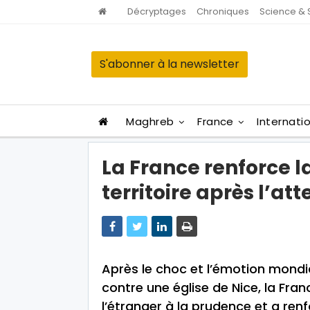
Décryptages
Chroniques
Science & 
S'abonner à la newsletter
Maghreb
France
Internati
La France renforce l
territoire après l’at
Après le choc et l’émotion mondia
contre une église de Nice, la Fra
l’étranger à la prudence et a renf