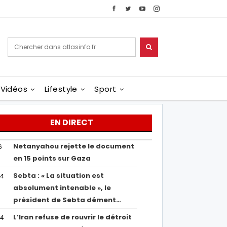
Vidéos
Lifestyle
Sport
EN DIRECT
Netanyahou rejette le document
6
en 15 points sur Gaza
Sebta : « La situation est
04
absolument intenable », le
président de Sebta dément…
L’Iran refuse de rouvrir le détroit
54