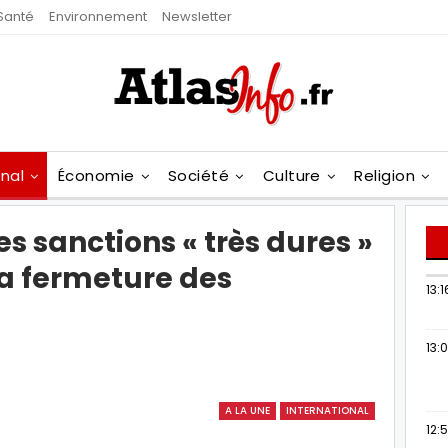
Santé
Environnement
Newsletter
onal
Économie
Société
Culture
Religion
 sanctions « très dures »
 la fermeture des
13:1
13:
A LA UNE
INTERNATIONAL
12: