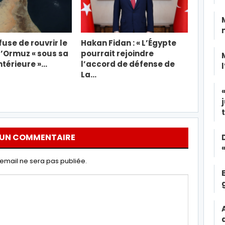
fuse de rouvrir le
Hakan Fidan : « L’Égypte
d’Ormuz « sous sa
pourrait rejoindre
térieure »…
l’accord de défense de
La…
 UN COMMENTAIRE
email ne sera pas publiée.