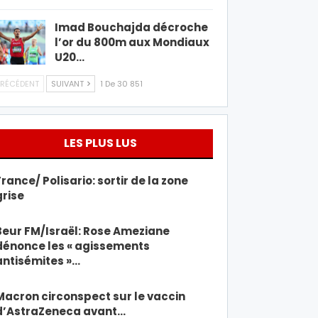
Imad Bouchajda décroche
l’or du 800m aux Mondiaux
U20…
RÉCÉDENT
SUIVANT
1 De 30 851
LES PLUS LUS
France/ Polisario: sortir de la zone
grise
Beur FM/Israël: Rose Ameziane
dénonce les « agissements
antisémites »…
Macron circonspect sur le vaccin
d’AstraZeneca avant…