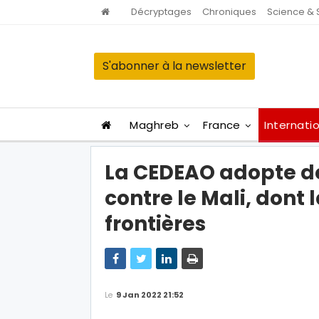
Décryptages
Chroniques
Science & 
S'abonner à la newsletter
Maghreb
France
Internati
La CEDEAO adopte des
contre le Mali, dont
frontières
Le
9 Jan 2022 21:52