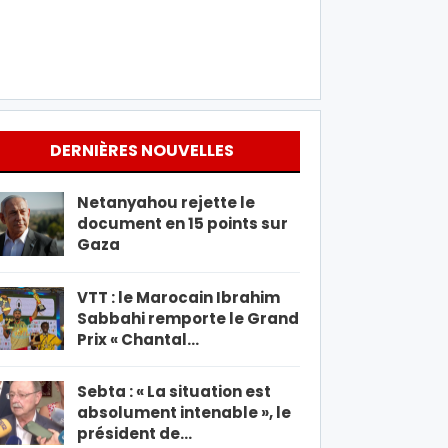
DERNIÈRES NOUVELLES
Netanyahou rejette le
document en 15 points sur
Gaza
VTT : le Marocain Ibrahim
Sabbahi remporte le Grand
Prix « Chantal…
Sebta : « La situation est
absolument intenable », le
président de…