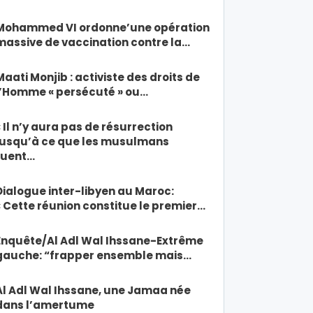
Mohammed VI ordonne’une opération
massive de vaccination contre la…
Maati Monjib : activiste des droits de
l’Homme « persécuté » ou…
« Il n’y aura pas de résurrection
jusqu’à ce que les musulmans
tuent…
Dialogue inter-libyen au Maroc:
« Cette réunion constitue le premier…
Enquête/Al Adl Wal Ihssane-Extrême
gauche: “frapper ensemble mais…
Al Adl Wal Ihssane, une Jamaa née
dans l’amertume