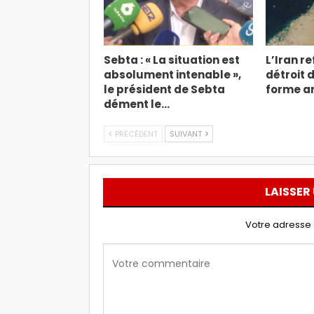
Sebta : « La situation est
L’Iran re
absolument intenable »,
détroit 
le président de Sebta
forme an
dément le…
PRÉCÉDENT
SUIVANT
LAISSER
Votre adresse 