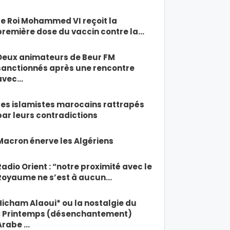
Le Roi Mohammed VI reçoit la
première dose du vaccin contre la…
Deux animateurs de Beur FM
sanctionnés après une rencontre
avec…
Les islamistes marocains rattrapés
par leurs contradictions
Macron énerve les Algériens
Radio Orient : “notre proximité avec le
Royaume ne s’est à aucun…
Hicham Alaoui* ou la nostalgie du
« Printemps (désenchantement)
Arabe …