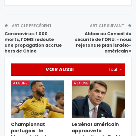
ARTICLE PRÉCÉDENT
ARTICLE SUIVANT
Coronavirus: 1.000
Abbas au Conseil de
morts, l’OMS redoute
sécurité de l’ONU: « nous
une propagation accrue
rejetons le plan israélo-
hors de Chine
américain »
VOIR AUSSI
Tout
A LA UNE
A LA UNE
Championnat
Le Sénat américain
portugais : le
approuve la