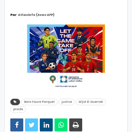
Par
Atlasinfo (avec AFP)
Boris Faure Parquet
justice
M’jid El Guerrab
procès