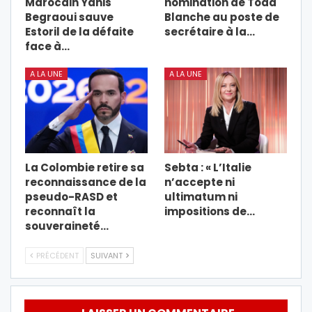
Marocain Yanis
nomination de Todd
Begraoui sauve
Blanche au poste de
Estoril de la défaite
secrétaire à la…
face à…
A LA UNE
A LA UNE
La Colombie retire sa
Sebta : « L’Italie
reconnaissance de la
n’accepte ni
pseudo-RASD et
ultimatum ni
reconnaît la
impositions de…
souveraineté…
PRÉCÉDENT
SUIVANT