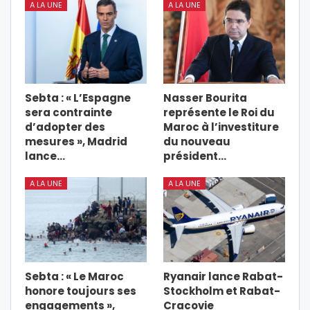
A LA UNE
A LA UNE
Sebta : « L’Espagne
Nasser Bourita
sera contrainte
représente le Roi du
d’adopter des
Maroc à l’investiture
mesures », Madrid
du nouveau
lance…
président…
A LA UNE
A LA UNE
Sebta : « Le Maroc
Ryanair lance Rabat-
honore toujours ses
Stockholm et Rabat-
engagements »,
Cracovie