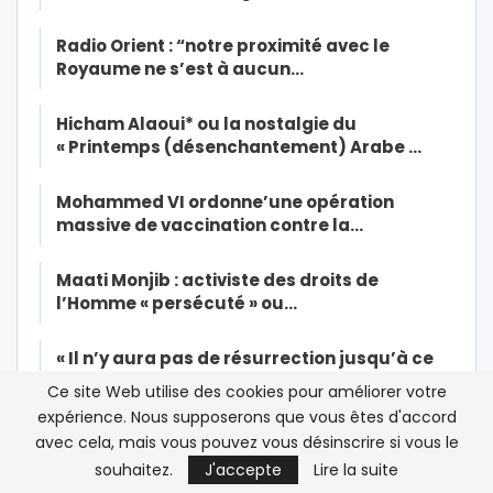
Radio Orient : “notre proximité avec le
Royaume ne s’est à aucun…
Hicham Alaoui* ou la nostalgie du
« Printemps (désenchantement) Arabe …
Mohammed VI ordonne’une opération
massive de vaccination contre la…
Maati Monjib : activiste des droits de
l’Homme « persécuté » ou…
« Il n’y aura pas de résurrection jusqu’à ce
que les musulmans tuent…
Ce site Web utilise des cookies pour améliorer votre
expérience. Nous supposerons que vous êtes d'accord
Dialogue inter-libyen au Maroc: « Cette
avec cela, mais vous pouvez vous désinscrire si vous le
réunion constitue le premier…
souhaitez.
J'accepte
Lire la suite