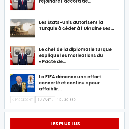
rejoindre l’accord de…
Les États-Unis autorisent la
Turquie à céder à l’Ukraine ses…
Le chef de la diplomatie turque
explique les motivations du
« Pacte de…
La FIFA dénonce un « effort
concerté et continu » pour
affaiblir…
PRÉCÉDENT
SUIVANT
1 De 30 850
LES PLUS LUS