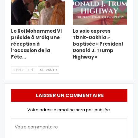
Le Roi Mohammed VI
La voie express
préside à M’diq une
Tiznit-Dakhla »
réception à
baptisée « President
l’occasion de la
Donald J. Trump
Fête…
Highway »
PRÉCÉDENT
SUIVANT
LAISSER UN COMMENTAIRE
Votre adresse email ne sera pas publiée.