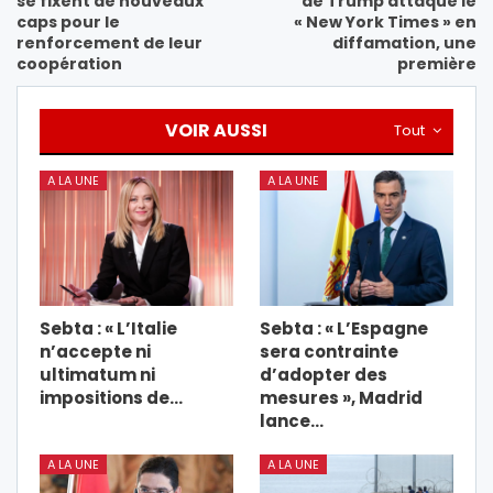
se fixent de nouveaux
de Trump attaque le
caps pour le
« New York Times » en
renforcement de leur
diffamation, une
coopération
première
VOIR AUSSI
Tout
A LA UNE
A LA UNE
Sebta : « L’Italie
Sebta : « L’Espagne
n’accepte ni
sera contrainte
ultimatum ni
d’adopter des
impositions de…
mesures », Madrid
lance…
A LA UNE
A LA UNE