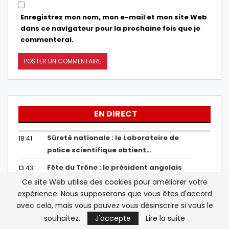
Enregistrez mon nom, mon e-mail et mon site Web
dans ce navigateur pour la prochaine fois que je
commenterai.
EN DIRECT
Sûreté nationale : le Laboratoire de
18:41
police scientifique obtient…
Fête du Trône : le président angolais
13:43
adresse ses félicitations au Roi du
Ce site Web utilise des cookies pour améliorer votre
Maroc
expérience. Nous supposerons que vous êtes d'accord
avec cela, mais vous pouvez vous désinscrire si vous le
Biodiversité : le Maroc en tête des
13:38
souhaitez.
J'accepte
Lire la suite
pays arabes et 17e mondial