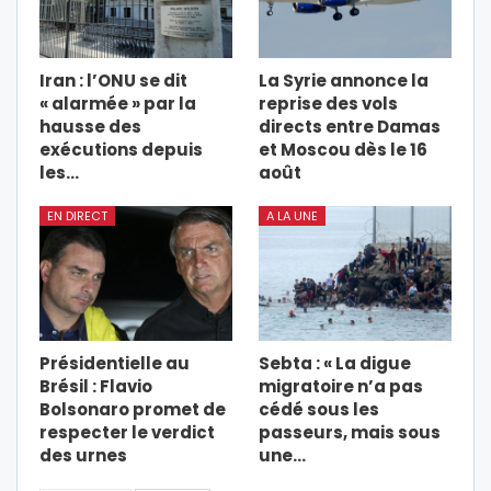
Iran : l’ONU se dit
La Syrie annonce la
« alarmée » par la
reprise des vols
hausse des
directs entre Damas
exécutions depuis
et Moscou dès le 16
les…
août
EN DIRECT
A LA UNE
Présidentielle au
Sebta : « La digue
Brésil : Flavio
migratoire n’a pas
Bolsonaro promet de
cédé sous les
respecter le verdict
passeurs, mais sous
des urnes
une…