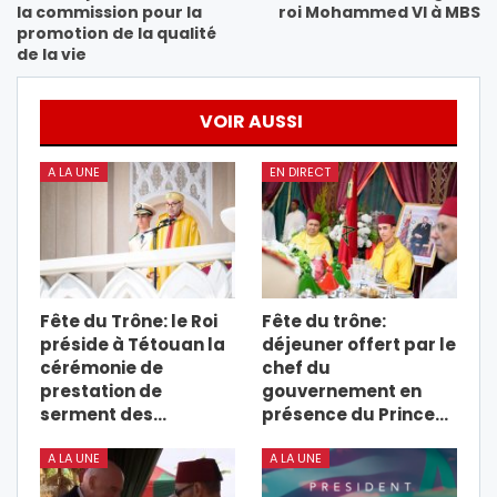
la commission pour la
roi Mohammed VI à MBS
promotion de la qualité
de la vie
VOIR AUSSI
A LA UNE
EN DIRECT
Fête du Trône: le Roi
Fête du trône:
préside à Tétouan la
déjeuner offert par le
cérémonie de
chef du
prestation de
gouvernement en
serment des…
présence du Prince…
A LA UNE
A LA UNE