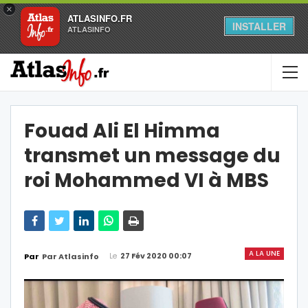
×
ATLASINFO.FR
INSTALLER
ATLASINFO
Fouad Ali El Himma
transmet un message du
roi Mohammed VI à MBS
A LA UNE
Le
27 Fév 2020 00:07
Par
Par Atlasinfo