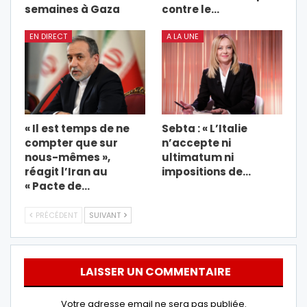
semaines à Gaza
contre le…
EN DIRECT
A LA UNE
« Il est temps de ne
Sebta : « L’Italie
compter que sur
n’accepte ni
nous-mêmes »,
ultimatum ni
réagit l’Iran au
impositions de…
« Pacte de…
PRÉCÉDENT
SUIVANT
LAISSER UN COMMENTAIRE
Votre adresse email ne sera pas publiée.