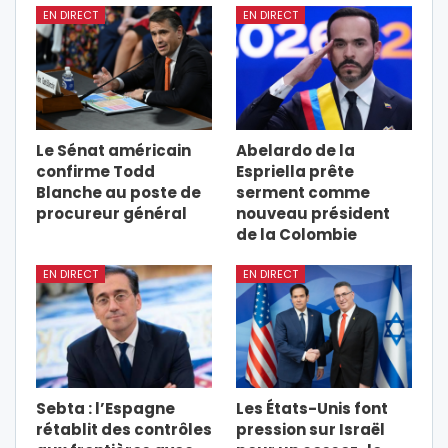
EN DIRECT
EN DIRECT
Le Sénat américain
Abelardo de la
confirme Todd
Espriella prête
Blanche au poste de
serment comme
procureur général
nouveau président
de la Colombie
EN DIRECT
EN DIRECT
Sebta : l’Espagne
Les États-Unis font
rétablit des contrôles
pression sur Israël