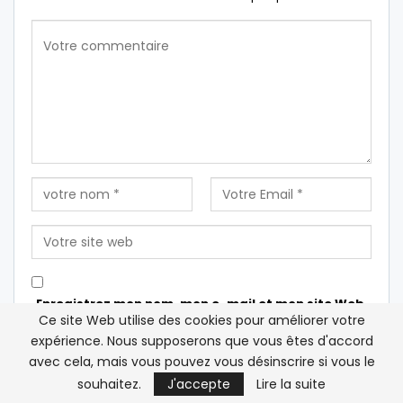
Enregistrez mon nom, mon e-mail et mon site Web
Ce site Web utilise des cookies pour améliorer votre
dans ce navigateur pour la prochaine fois que je
expérience. Nous supposerons que vous êtes d'accord
commenterai.
avec cela, mais vous pouvez vous désinscrire si vous le
souhaitez.
J'accepte
Lire la suite