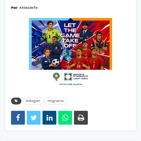
Par
Atlasinfo
Erdogan
migrants