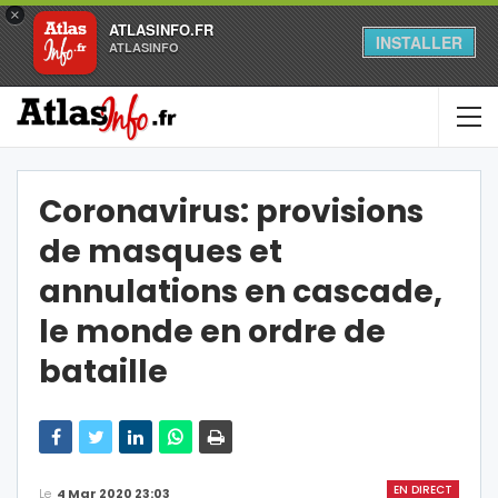
×
ATLASINFO.FR
INSTALLER
ATLASINFO
Coronavirus: provisions
de masques et
annulations en cascade,
le monde en ordre de
bataille
EN DIRECT
Le
4 Mar 2020 23:03