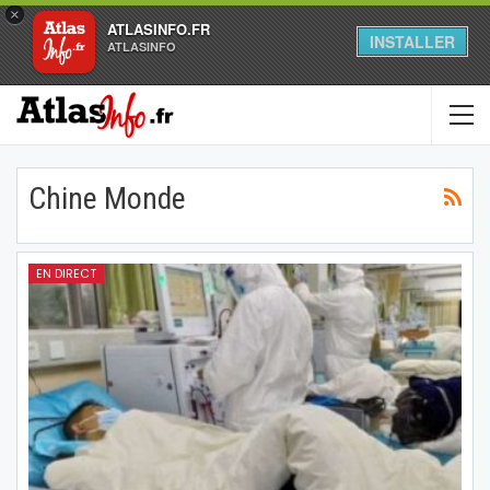
×
ATLASINFO.FR
INSTALLER
ATLASINFO
Chine Monde
EN DIRECT