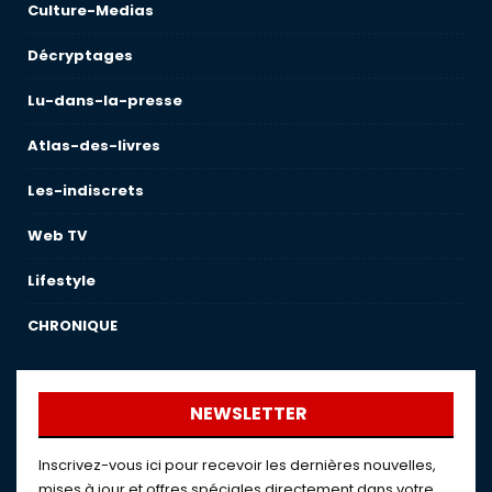
Culture-Medias
Décryptages
Lu-dans-la-presse
Atlas-des-livres
Les-indiscrets
Web TV
Lifestyle
CHRONIQUE
NEWSLETTER
Inscrivez-vous ici pour recevoir les dernières nouvelles,
mises à jour et offres spéciales directement dans votre