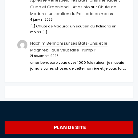
Après le Venezuela, les États-Unis menacent
Cuba et Groenland - Atlasinfo
sur
Chute de
Maduro : un soutien du Polisario en moins
4 janvier 2026
[…] Chute de Maduro : un soutien du Polisario en
moins […]
Hachim Bennani
sur
Les États-Unis et le
Maghreb : que veut faire Trump ?
21 novembre 2025
omar bendouro vous avez 1000 fois raison, je n'avais
jamais vu les choses de cette manière et je vous fait…
PLAN DE SITE