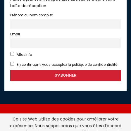
boîte de réception.
Prénom ou nom complet
Email
AtlasInfo
En continuant, vous acceptez la politique de confidentialité
Ce site Web utilise des cookies pour améliorer votre
expérience. Nous supposerons que vous êtes d'accord
Atlasinfo.fr : l'essentiel de l'actualité de la France et du