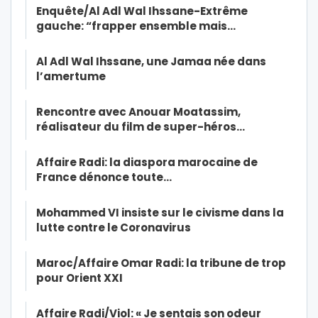
Enquête/Al Adl Wal Ihssane-Extrême
gauche: “frapper ensemble mais…
Al Adl Wal Ihssane, une Jamaa née dans
l’amertume
Rencontre avec Anouar Moatassim,
réalisateur du film de super-héros…
Affaire Radi: la diaspora marocaine de
France dénonce toute…
Mohammed VI insiste sur le civisme dans la
lutte contre le Coronavirus
Maroc/Affaire Omar Radi: la tribune de trop
pour Orient XXI
Affaire Radi/Viol: « Je sentais son odeur