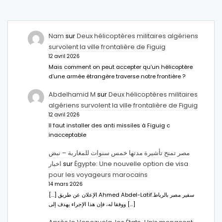
Nam
sur
Deux hélicoptères militaires algériens
survolent la ville frontalière de Figuig
12 avril 2026
Mais comment on peut accepter qu’un hélicoptère
d’une armée étrangère traverse notre frontière ?
Abdelhamid M
sur
Deux hélicoptères militaires
algériens survolent la ville frontalière de Figuig
12 avril 2026
Il faut installer des anti missiles à Figuig c
inacceptable
مصر تمنح تأشيرة مدتها خمس سنوات للمغاربة – نبض
اخبار
sur
Égypte: Une nouvelle option de visa
pour les voyageurs marocains
14 mars 2026
[…] الإعلان عن طريق Ahmed Abdel-Latifسفير مصر بالرباط.
ووفقا له، فإن هذا الإجراء يهدف إلى […]