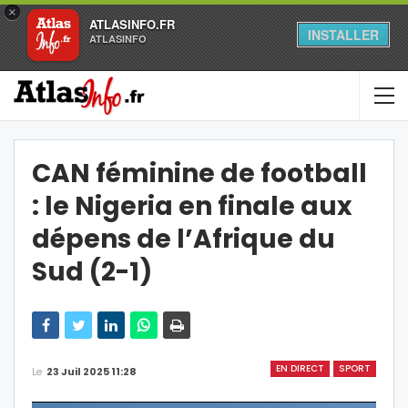
×
ATLASINFO.FR
INSTALLER
ATLASINFO
CAN féminine de football
: le Nigeria en finale aux
dépens de l’Afrique du
Sud (2-1)
EN DIRECT
SPORT
Le
23 Juil 2025 11:28