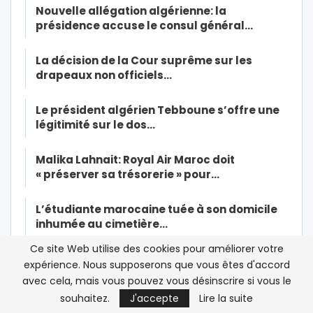
Nouvelle allégation algérienne: la
présidence accuse le consul général…
La décision de la Cour suprême sur les
drapeaux non officiels…
Le président algérien Tebboune s’offre une
légitimité sur le dos…
Malika Lahnait: Royal Air Maroc doit
« préserver sa trésorerie » pour…
L’étudiante marocaine tuée à son domicile
inhumée au cimetière…
Ce site Web utilise des cookies pour améliorer votre
Capitales africaines de la culture: Rabat
expérience. Nous supposerons que vous êtes d'accord
remplace Marrakech au pied…
avec cela, mais vous pouvez vous désinscrire si vous le
souhaitez.
J'accepte
Lire la suite
Coronavirus: six nouveaux cas en Arabie