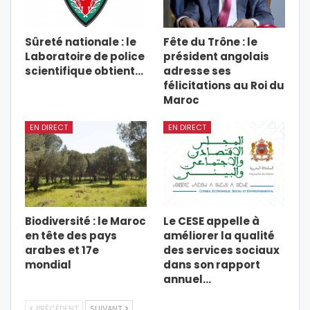
Sûreté nationale : le
Fête du Trône : le
Laboratoire de police
président angolais
scientifique obtient…
adresse ses
félicitations au Roi du
Maroc
EN DIRECT
EN DIRECT
Biodiversité : le Maroc
Le CESE appelle à
en tête des pays
améliorer la qualité
arabes et 17e
des services sociaux
mondial
dans son rapport
annuel…
PRÉCÉDENT
SUIVANT