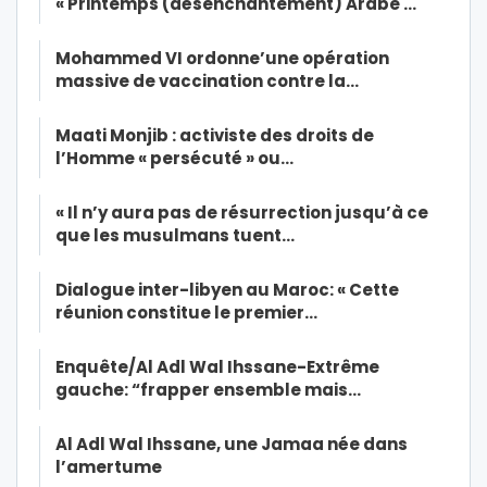
« Printemps (désenchantement) Arabe …
Mohammed VI ordonne’une opération
massive de vaccination contre la…
Maati Monjib : activiste des droits de
l’Homme « persécuté » ou…
« Il n’y aura pas de résurrection jusqu’à ce
que les musulmans tuent…
Dialogue inter-libyen au Maroc: « Cette
réunion constitue le premier…
Enquête/Al Adl Wal Ihssane-Extrême
gauche: “frapper ensemble mais…
Al Adl Wal Ihssane, une Jamaa née dans
l’amertume