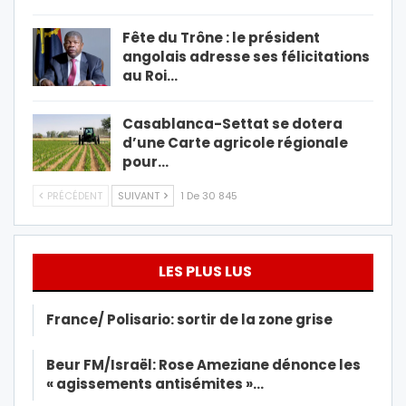
Fête du Trône : le président
angolais adresse ses félicitations
au Roi…
Casablanca-Settat se dotera
d’une Carte agricole régionale
pour…
PRÉCÉDENT
SUIVANT
1 De 30 845
LES PLUS LUS
France/ Polisario: sortir de la zone grise
Beur FM/Israël: Rose Ameziane dénonce les
« agissements antisémites »…