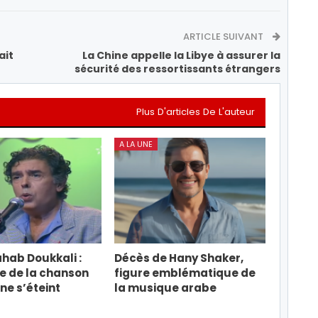
ARTICLE SUIVANT
ait
La Chine appelle la Libye à assurer la
sécurité des ressortissants étrangers
Plus D'articles De L'auteur
A LA UNE
hab Doukkali :
Décès de Hany Shaker,
e de la chanson
figure emblématique de
e s’éteint
la musique arabe