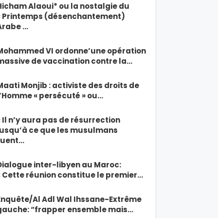
Hicham Alaoui* ou la nostalgie du
« Printemps (désenchantement)
Arabe …
Mohammed VI ordonne’une opération
massive de vaccination contre la…
Maati Monjib : activiste des droits de
l’Homme « persécuté » ou…
« Il n’y aura pas de résurrection
jusqu’à ce que les musulmans
tuent…
Dialogue inter-libyen au Maroc:
« Cette réunion constitue le premier…
Enquête/Al Adl Wal Ihssane-Extrême
gauche: “frapper ensemble mais…