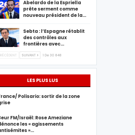
Abelardo de la Espriella
prête serment comme
nouveau président de la…
Sebta : l’Espagne rétablit
des contrôles aux
frontières avec…
RÉCÉDENT
SUIVANT
1 De 30 848
LES PLUS LUS
France/ Polisario: sortir de la zone
grise
Beur FM/Israël: Rose Ameziane
dénonce les « agissements
antisémites »…