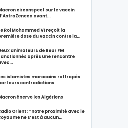
Macron circonspect sur le vaccin
d’AstraZeneca avant…
Le Roi Mohammed VI reçoit la
première dose du vaccin contre la…
Deux animateurs de Beur FM
sanctionnés après une rencontre
avec…
Les islamistes marocains rattrapés
par leurs contradictions
Macron énerve les Algériens
Radio Orient : “notre proximité avec le
Royaume ne s’est à aucun…