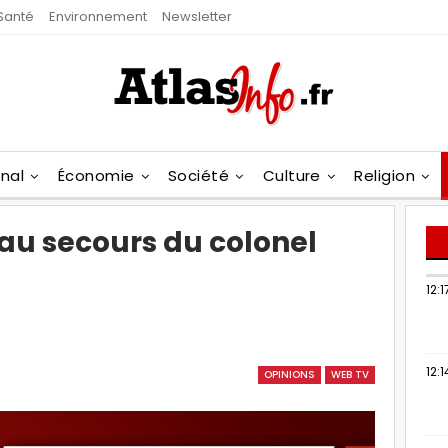
Santé
Environnement
Newsletter
onal
Économie
Société
Culture
Religion
e au secours du colonel
12:1
12:1
OPINIONS
WEB TV