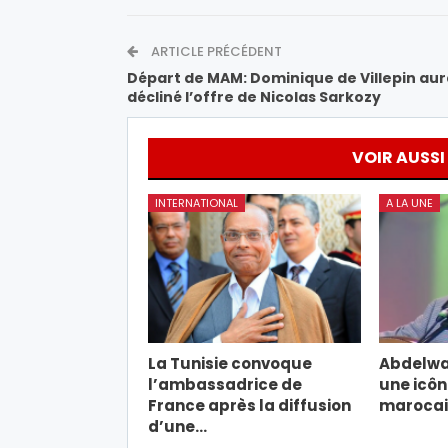
ARTICLE PRÉCÉDENT
Départ de MAM: Dominique de Villepin aur
décliné l’offre de Nicolas Sarkozy
VOIR AUSSI
INTERNATIONAL
A LA UNE
La Tunisie convoque
Abdelwa
l’ambassadrice de
une icôn
France après la diffusion
marocain
d’une…