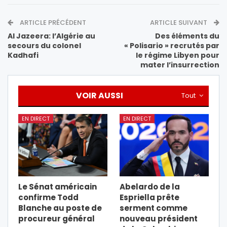
ARTICLE PRÉCÉDENT
ARTICLE SUIVANT
Al Jazeera: l’Algérie au
Des éléments du
secours du colonel
« Polisario » recrutés par
Kadhafi
le régime Libyen pour
mater l’insurrection
VOIR AUSSI
Tout
EN DIRECT
EN DIRECT
Le Sénat américain
Abelardo de la
confirme Todd
Espriella prête
Blanche au poste de
serment comme
procureur général
nouveau président