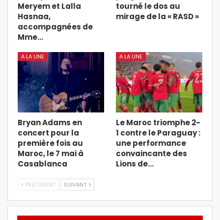
Meryem et Lalla
tourné le dos au
Hasnaa,
mirage de la « RASD »
accompagnées de
Mme…
A LA UNE
A LA UNE
Bryan Adams en
Le Maroc triomphe 2-
concert pour la
1 contre le Paraguay :
première fois au
une performance
Maroc, le 7 mai à
convaincante des
Casablanca
Lions de…
PRÉCÉDENT
SUIVANT