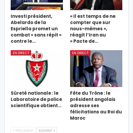
Investi président,
« Il est temps de ne
Abelardo de la
compter que sur
Espriella promet un
nous-mêmes »,
combat « sans répit »
réagit l’Iran au
contre le…
« Pacte de…
EN DIRECT
EN DIRECT
Sûreté nationale : le
Fête du Trône : le
Laboratoire de police
président angolais
scientifique obtient…
adresse ses
félicitations au Roi du
Maroc
PRÉCÉDENT
SUIVANT