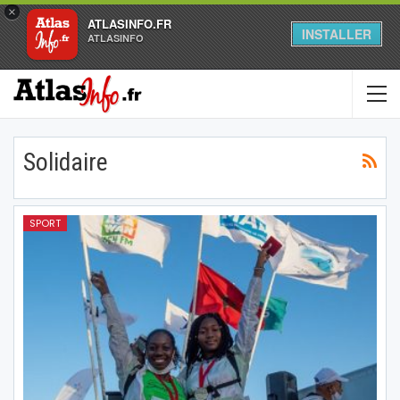
×
ATLASINFO.FR
INSTALLER
ATLASINFO
Solidaire
SPORT