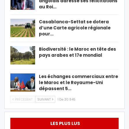
angolais adresse ses félicitations
au Roi…
Casablanca-Settat se dotera
d’une Carte agricole régionale
pour…
Biodiversité : le Maroc en tête des
pays arabes et 17e mondial
Les échanges commerciaux entre
le Maroc et le Royaume-Uni
dépassent 5…
PRÉCÉDENT
SUIVANT
1 De 30 845
LES PLUS LUS