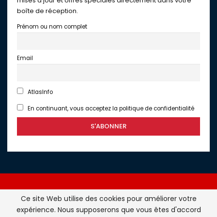
mises à jour et offres spéciales directement dans votre
boîte de réception.
Prénom ou nom complet
Email
AtlasInfo
En continuant, vous acceptez la politique de confidentialité
Ce site Web utilise des cookies pour améliorer votre
expérience. Nous supposerons que vous êtes d'accord
Atlasinfo.fr : l'essentiel de l'actualité de la France et du