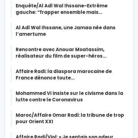
Enquête/Al Adl Wal Ihssane-Extrême
gauche: “frapper ensemble mais…
Al Adl Wal Ihssane, une Jamaa née dans
l’amertume
Rencontre avec Anouar Moatassim,
réalisateur du film de super-héros…
Affaire Radi: la diaspora marocaine de
France dénonce toute…
Mohammed VI insiste sur le civisme dans la
lutte contre le Coronavirus
Maroc/Affaire Omar Radi: la tribune de trop
pour Orient XXI
Affaire Radi/Viol: « Je sentais son odeur