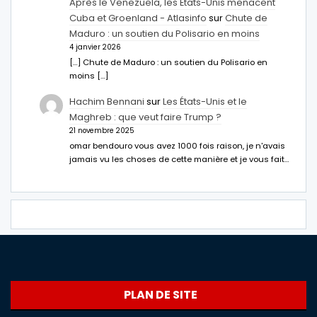
Après le Venezuela, les États-Unis menacent
Cuba et Groenland - Atlasinfo
sur
Chute de
Maduro : un soutien du Polisario en moins
4 janvier 2026
[…] Chute de Maduro : un soutien du Polisario en
moins […]
Hachim Bennani
sur
Les États-Unis et le
Maghreb : que veut faire Trump ?
21 novembre 2025
omar bendouro vous avez 1000 fois raison, je n'avais
jamais vu les choses de cette manière et je vous fait…
PLAN DE SITE