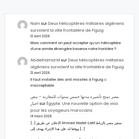
Nam
sur
Deux hélicoptères militaires algériens
survolent la ville frontalière de Figuig
12 avril 2026
Mais comment on peut accepter qu’un hélicoptère
d’une armée étrangère traverse notre frontière ?
Abdelhamid M
sur
Deux hélicoptères militaires
algériens survolent la ville frontalière de Figuig
12 avril 2026
Il faut installer des anti missiles à Figuig c
inacceptable
مصر تمنح تأشيرة مدتها خمس سنوات للمغاربة – نبض
اخبار
sur
Égypte: Une nouvelle option de visa
pour les voyageurs marocains
14 mars 2026
[…] الإعلان عن طريق Ahmed Abdel-Latifسفير مصر بالرباط.
ووفقا له، فإن هذا الإجراء يهدف إلى […]