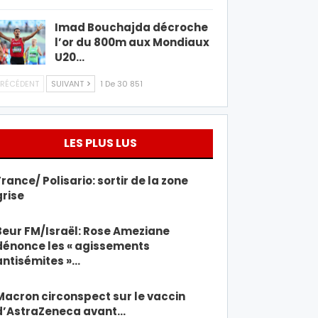
Imad Bouchajda décroche
l’or du 800m aux Mondiaux
U20…
RÉCÉDENT
SUIVANT
1 De 30 851
LES PLUS LUS
France/ Polisario: sortir de la zone
grise
Beur FM/Israël: Rose Ameziane
dénonce les « agissements
antisémites »…
Macron circonspect sur le vaccin
d’AstraZeneca avant…