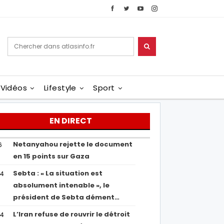
Vidéos
Lifestyle
Sport
EN DIRECT
Netanyahou rejette le document
6
en 15 points sur Gaza
Sebta : « La situation est
04
absolument intenable », le
président de Sebta dément…
L’Iran refuse de rouvrir le détroit
54