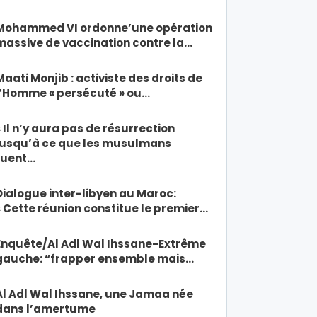
Mohammed VI ordonne’une opération
massive de vaccination contre la…
Maati Monjib : activiste des droits de
l’Homme « persécuté » ou…
« Il n’y aura pas de résurrection
jusqu’à ce que les musulmans
tuent…
Dialogue inter-libyen au Maroc:
« Cette réunion constitue le premier…
Enquête/Al Adl Wal Ihssane-Extrême
gauche: “frapper ensemble mais…
Al Adl Wal Ihssane, une Jamaa née
dans l’amertume