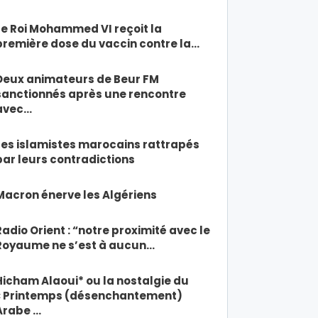
Le Roi Mohammed VI reçoit la
première dose du vaccin contre la…
Deux animateurs de Beur FM
sanctionnés après une rencontre
avec…
Les islamistes marocains rattrapés
par leurs contradictions
Macron énerve les Algériens
Radio Orient : “notre proximité avec le
Royaume ne s’est à aucun…
Hicham Alaoui* ou la nostalgie du
« Printemps (désenchantement)
Arabe …