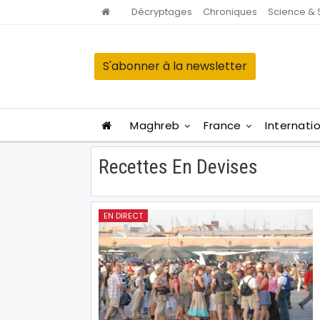
Décryptages
Chroniques
Science & 
S'abonner à la newsletter
Maghreb
France
Internati
Recettes En Devises
EN DIRECT