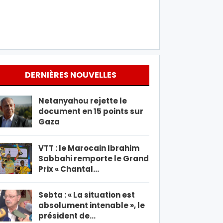
DERNIÈRES NOUVELLES
Netanyahou rejette le
document en 15 points sur
Gaza
VTT : le Marocain Ibrahim
Sabbahi remporte le Grand
Prix « Chantal…
Sebta : « La situation est
absolument intenable », le
président de…