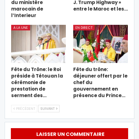
du ministère
J. Trump Highway »
marocain de
entre le Maroc et les…
l’Interieur
A LA UNE
EN DIRECT
Fête du Trône: le Roi
Fête du trône:
préside à Tétouan la
déjeuner offert par le
cérémonie de
chef du
prestation de
gouvernement en
serment des…
présence du Prince…
PRÉCÉDENT
SUIVANT
LAISSER UN COMMENTAIRE