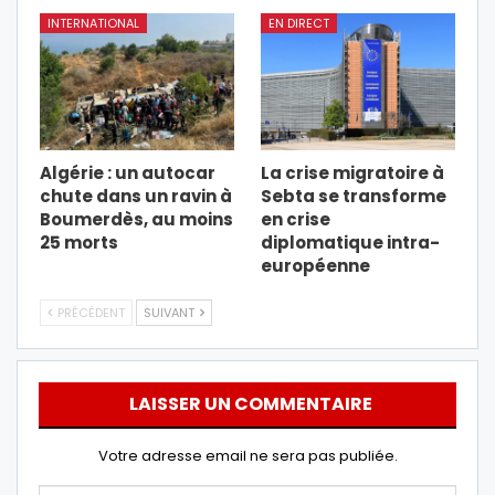
INTERNATIONAL
EN DIRECT
Algérie : un autocar
La crise migratoire à
chute dans un ravin à
Sebta se transforme
Boumerdès, au moins
en crise
25 morts
diplomatique intra-
européenne
PRÉCÉDENT
SUIVANT
LAISSER UN COMMENTAIRE
Votre adresse email ne sera pas publiée.