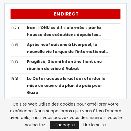
EN DIRECT
Iran : l’ONU se dit « alarmée » par la
13:29
hausse des exécutions depuis les…
Après neuf saisons à Liverpool, la
13:15
nouvelle vie turque de l’international…
Fragilisé, Gianni Infantino tient une
13:13
réunion de crise à Rabat
Le Qatar accuse Israël de retarder la
18:31
mise en œuvre du plan de paix pour
Gaza
Ce site Web utilise des cookies pour améliorer votre
Afficher Plus
expérience. Nous supposerons que vous êtes d'accord
avec cela, mais vous pouvez vous désinscrire si vous le
souhaitez.
J'accepte
Lire la suite