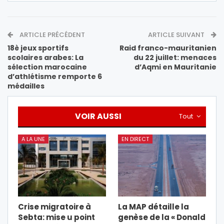
ARTICLE PRÉCÉDENT
ARTICLE SUIVANT
18è jeux sportifs
Raid franco-mauritanien
scolaires arabes: La
du 22 juillet: menaces
sélection marocaine
d’Aqmi en Mauritanie
d’athlétisme remporte 6
médailles
VOIR AUSSI
Tout
A LA UNE
EN DIRECT
Crise migratoire à
La MAP détaille la
Sebta: mise u point
genèse de la « Donald