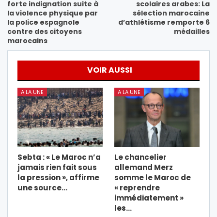
forte indignation suite à
scolaires arabes: La
la violence physique par
sélection marocaine
la police espagnole
d’athlétisme remporte 6
contre des citoyens
médailles
marocains
VOIR AUSSI
A LA UNE
A LA UNE
Sebta : « Le Maroc n’a
Le chancelier
jamais rien fait sous
allemand Merz
la pression », affirme
somme le Maroc de
une source…
« reprendre
immédiatement »
les…