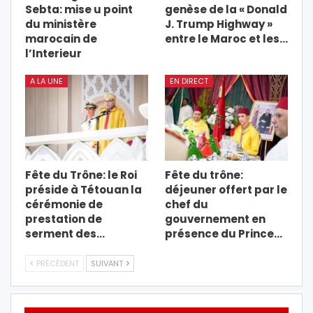
Sebta: mise u point
genèse de la « Donald
du ministère
J. Trump Highway »
marocain de
entre le Maroc et les…
l’Interieur
A LA UNE
EN DIRECT
Fête du Trône: le Roi
Fête du trône:
préside à Tétouan la
déjeuner offert par le
cérémonie de
chef du
prestation de
gouvernement en
serment des…
présence du Prince…
PRÉCÉDENT
SUIVANT