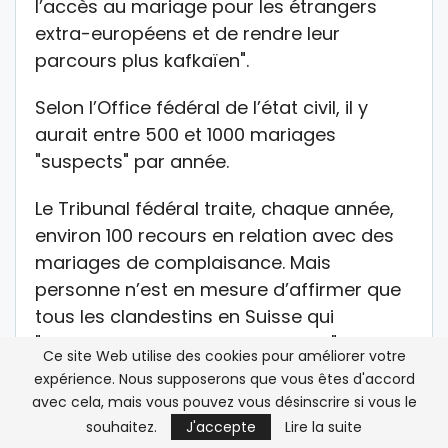
l’accès au mariage pour les étrangers
extra-européens et de rendre leur
parcours plus kafkaïen".
Selon l’Office fédéral de l’état civil, il y
aurait entre 500 et 1000 mariages
"suspects" par année.
Le Tribunal fédéral traite, chaque année,
environ 100 recours en relation avec des
mariages de complaisance. Mais
personne n’est en mesure d’affirmer que
tous les clandestins en Suisse qui
"seraient entre 100.000 et 300.000"
Ce site Web utilise des cookies pour améliorer votre
cherchent à se marier, avec la complicité
expérience. Nous supposerons que vous êtes d'accord
ou non d’un tiers, dans le seul but de
avec cela, mais vous pouvez vous désinscrire si vous le
rester dans le pays ou d’obtenir une
souhaitez.
J'accepte
Lire la suite