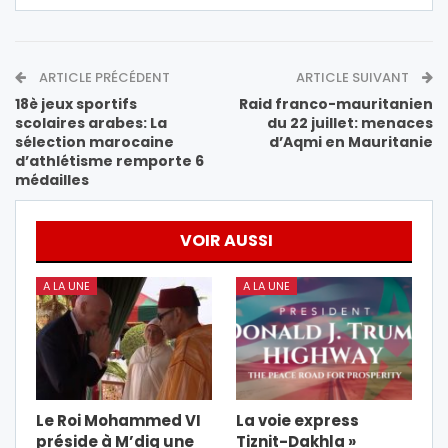
ARTICLE PRÉCÉDENT
ARTICLE SUIVANT
18è jeux sportifs
Raid franco-mauritanien
scolaires arabes: La
du 22 juillet: menaces
sélection marocaine
d’Aqmi en Mauritanie
d’athlétisme remporte 6
médailles
VOIR AUSSI
A LA UNE
A LA UNE
Le Roi Mohammed VI
La voie express
préside à M’diq une
Tiznit-Dakhla »