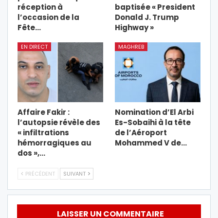
réception à
baptisée « President
l’occasion de la
Donald J. Trump
Fête…
Highway »
EN DIRECT
MAGHREB
Affaire Fakir :
Nomination d’El Arbi
l’autopsie révèle des
Es-Sobaihi à la tête
« infiltrations
de l’Aéroport
hémorragiques au
Mohammed V de…
dos »,…
PRÉCÉDENT
SUIVANT
LAISSER UN COMMENTAIRE