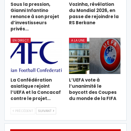
Sous la pression,
Vozinha, révélation
Gianni Infantino
du Mondial 2026, en
renonce à son projet
passe de rejoindre la
d’investisseurs
RS Berkane
privés…
EN DIRECT
A LA UNE
La Confédération
L’UEFA vote à
asiatique rejoint
l’unanimité le
l’UEFA et la Concacaf
boycott des Coupes
contre le projet…
du monde de la FIFA
PRÉCÉDENT
SUIVANT