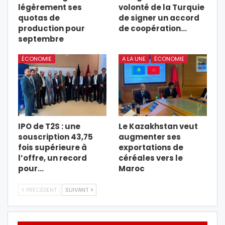
légèrement ses
volonté de la Turquie
quotas de
de signer un accord
production pour
de coopération…
septembre
ÉCONOMIE
A LA UNE
ÉCONOMIE
IPO de T2S : une
Le Kazakhstan veut
souscription 43,75
augmenter ses
fois supérieure à
exportations de
l’offre, un record
céréales vers le
pour…
Maroc
PRÉCÉDENT
SUIVANT