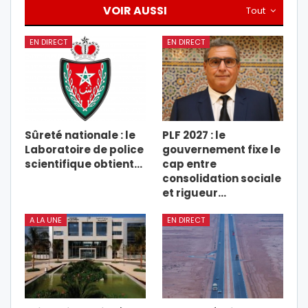
VOIR AUSSI
Tout
EN DIRECT
EN DIRECT
Sûreté nationale : le
PLF 2027 : le
Laboratoire de police
gouvernement fixe le
scientifique obtient…
cap entre
consolidation sociale
et rigueur…
A LA UNE
EN DIRECT