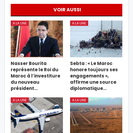
VOIR AUSSI
A LA UNE
A LA UNE
Nasser Bourita
Sebta : « Le Maroc
représente le Roi du
honore toujours ses
Maroc à l’investiture
engagements »,
du nouveau
affirme une source
président…
diplomatique…
A LA UNE
A LA UNE