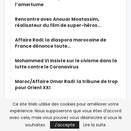
l’amertume
Rencontre avec Anouar Moatassim,
réalisateur du film de super-héros…
Affaire Radi: la diaspora marocaine de
France dénonce toute…
Mohammed VI insiste sur le civisme dans la
lutte contre le Coronavirus
Maroc/Affaire Omar Radi: la tribune de trop
pour Orient XXI
Affaire Radi/Viol: « Je sentais son odeur
Ce site Web utilise des cookies pour améliorer votre
d’alcool, sa…
expérience. Nous supposerons que vous êtes d'accord
avec cela, mais vous pouvez vous désinscrire si vous le
Qui a encore peur de Human Rights Watch ?
souhaitez.
J'accepte
Lire la suite