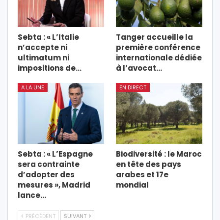
Sebta : « L’Italie
Tanger accueille la
n’accepte ni
première conférence
ultimatum ni
internationale dédiée
impositions de…
à l’avocat…
A LA UNE
EN DIRECT
Sebta : « L’Espagne
Biodiversité : le Maroc
sera contrainte
en tête des pays
d’adopter des
arabes et 17e
mesures », Madrid
mondial
lance…
PRÉCÉDENT
SUIVANT