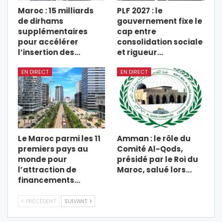
Maroc : 15 milliards
PLF 2027 : le
de dirhams
gouvernement fixe le
supplémentaires
cap entre
pour accélérer
consolidation sociale
l’insertion des…
et rigueur…
EN DIRECT
EN DIRECT
Le Maroc parmi les 11
Amman : le rôle du
premiers pays au
Comité Al-Qods,
monde pour
présidé par le Roi du
l’attraction de
Maroc, salué lors…
financements…
PRÉCÉDENT
SUIVANT