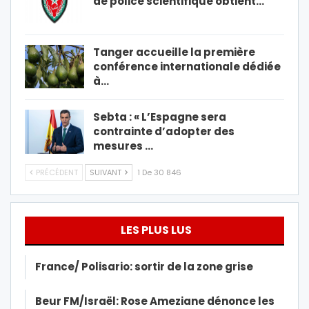
de police scientifique obtient…
Tanger accueille la première
conférence internationale dédiée
à…
Sebta : « L’Espagne sera
contrainte d’adopter des
mesures …
PRÉCÉDENT
SUIVANT
1 De 30 846
LES PLUS LUS
France/ Polisario: sortir de la zone grise
Beur FM/Israël: Rose Ameziane dénonce les