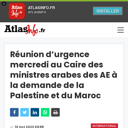
×
ATLASINFO.FR
INSTALLER
ATLASINFO
Réunion d’urgence
mercredi au Caire des
ministres arabes des AE à
la demande de la
Palestine et du Maroc
INTERNATIONAL
Le
10 Oct 2023 09:55