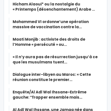
Hicham Alaoui* ou la nostalgie du
« Printemps (désenchantement) Arabe …
Mohammed VI ordonne’une opération
massive de vaccination contre la…
Maati Monjib : activiste des droits de
l’Homme « persécuté » ou…
« Il n’y aura pas de résurrection jusqu’à ce
que les musulmans tuent…
Dialogue inter-libyen au Maroc: « Cette
réunion constitue le premier…
Enquête/Al Adl Wal Ihssane-Extrême
gauche: “frapper ensemble mais…
Al Adl Wal Ihssane, une Jamaa née dans