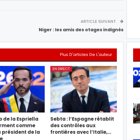
ARTICLE SUIVANT
»
Niger : les amis des otages indignés
Plus D'articles De L'auteur
EN DIRECT
 de la Espriella
Sebta : l’Espagne rétablit
erment comme
des contrôles aux
président de la
frontières avec l’Italie,…
e