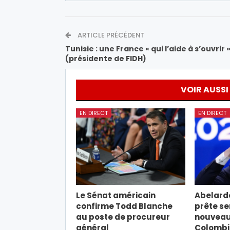
ARTICLE PRÉCÉDENT
Tunisie : une France « qui l’aide à s’ouvrir 
(présidente de FIDH)
VOIR AUSSI
EN DIRECT
EN DIRECT
Le Sénat américain
Abelardo
confirme Todd Blanche
prête s
au poste de procureur
nouveau 
général
Colombi