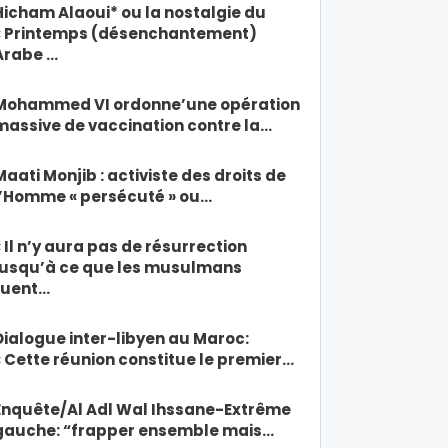
Hicham Alaoui* ou la nostalgie du
« Printemps (désenchantement)
Arabe …
Mohammed VI ordonne’une opération
massive de vaccination contre la…
Maati Monjib : activiste des droits de
l’Homme « persécuté » ou…
« Il n’y aura pas de résurrection
jusqu’à ce que les musulmans
tuent…
Dialogue inter-libyen au Maroc:
« Cette réunion constitue le premier…
Enquête/Al Adl Wal Ihssane-Extrême
gauche: “frapper ensemble mais…