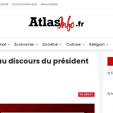
Santé
Environnement
Newsletter
onal
Économie
Société
Culture
Religion
au discours du président
12:1
12:1
EN DIRECT