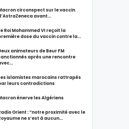
Macron circonspect sur le vaccin
d’AstraZeneca avant…
Le Roi Mohammed VI reçoit la
première dose du vaccin contre la…
Deux animateurs de Beur FM
sanctionnés après une rencontre
avec…
Les islamistes marocains rattrapés
par leurs contradictions
Macron énerve les Algériens
Radio Orient : “notre proximité avec le
Royaume ne s’est à aucun…