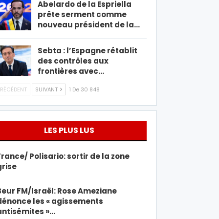
Abelardo de la Espriella
prête serment comme
nouveau président de la…
Sebta : l’Espagne rétablit
des contrôles aux
frontières avec…
RÉCÉDENT
SUIVANT
1 De 30 848
LES PLUS LUS
France/ Polisario: sortir de la zone
grise
Beur FM/Israël: Rose Ameziane
dénonce les « agissements
antisémites »…