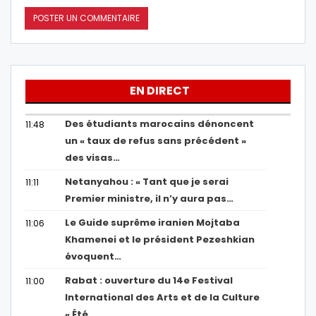
EN DIRECT
Des étudiants marocains dénoncent
11:48
un « taux de refus sans précédent »
des visas…
Netanyahou : « Tant que je serai
11:11
Premier ministre, il n’y aura pas…
Le Guide suprême iranien Mojtaba
11:06
Khamenei et le président Pezeshkian
évoquent…
Rabat : ouverture du 14e Festival
11:00
International des Arts et de la Culture
« Été…