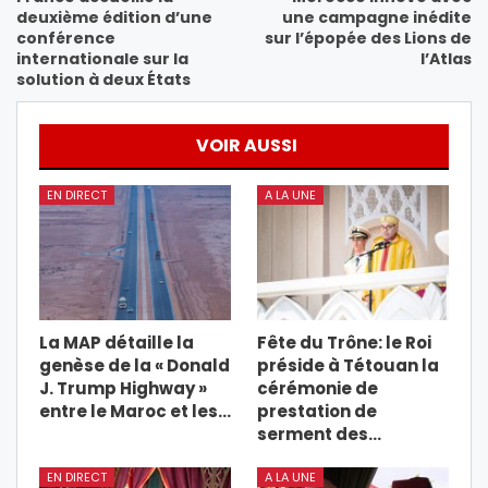
deuxième édition d’une
une campagne inédite
conférence
sur l’épopée des Lions de
internationale sur la
l’Atlas
solution à deux États
VOIR AUSSI
EN DIRECT
A LA UNE
La MAP détaille la
Fête du Trône: le Roi
genèse de la « Donald
préside à Tétouan la
J. Trump Highway »
cérémonie de
entre le Maroc et les…
prestation de
serment des…
EN DIRECT
A LA UNE