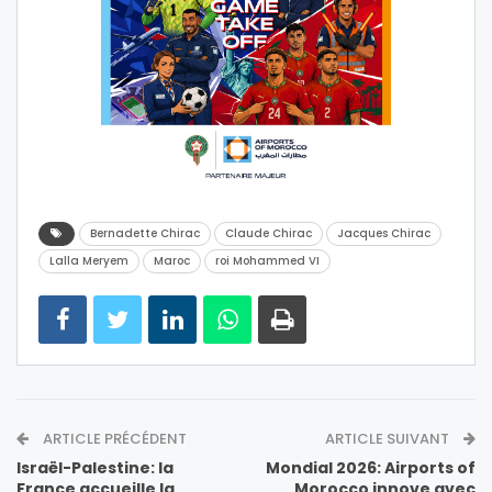
Bernadette Chirac
Claude Chirac
Jacques Chirac
Lalla Meryem
Maroc
roi Mohammed VI
ARTICLE PRÉCÉDENT
ARTICLE SUIVANT
Israël-Palestine: la
Mondial 2026: Airports of
France accueille la
Morocco innove avec