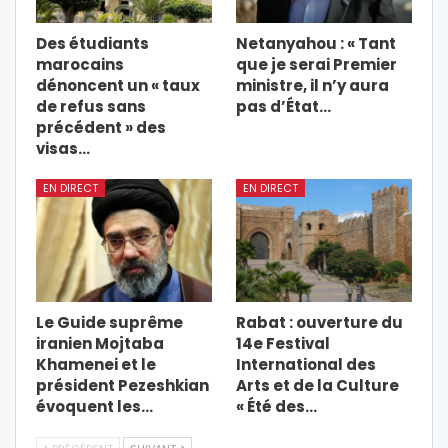
Des étudiants
Netanyahou : « Tant
marocains
que je serai Premier
dénoncent un « taux
ministre, il n’y aura
de refus sans
pas d’État…
précédent » des
visas…
EN DIRECT
EN DIRECT
Le Guide suprême
Rabat : ouverture du
iranien Mojtaba
14e Festival
Khamenei et le
International des
président Pezeshkian
Arts et de la Culture
évoquent les…
« Été des…