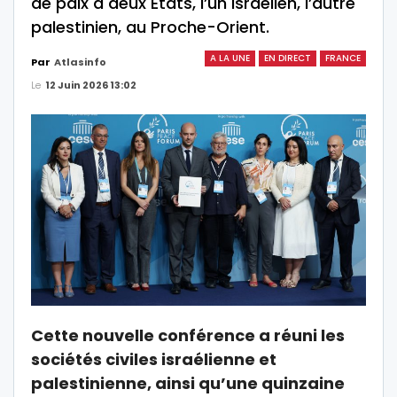
de paix à deux États, l’un israélien, l’autre
palestinien, au Proche-Orient.
A LA UNE
EN DIRECT
FRANCE
Par
Atlasinfo
Le
12 Juin 2026 13:02
Cette nouvelle conférence a réuni les
sociétés civiles israélienne et
palestinienne, ainsi qu’une quinzaine