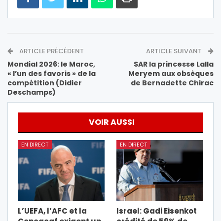
ARTICLE PRÉCÉDENT
ARTICLE SUIVANT
Mondial 2026: le Maroc,
SAR la princesse Lalla
« l’un des favoris » de la
Meryem aux obsèques
compétition (Didier
de Bernadette Chirac
Deschamps)
VOIR AUSSI
EN DIRECT
EN DIRECT
L’UEFA, l’AFC et la
Israel: Gadi Eisenkot