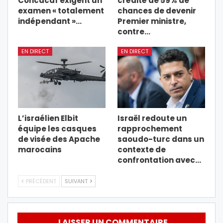
Concacaf exigent un
crédité de 59% de
examen « totalement
chances de devenir
indépendant »…
Premier ministre,
contre…
EN DIRECT
EN DIRECT
L’israélien Elbit
Israël redoute un
équipe les casques
rapprochement
de visée des Apache
saoudo-turc dans un
marocains
contexte de
confrontation avec…
PRÉCÉDENT
SUIVANT
LAISSER UN COMMENTAIRE