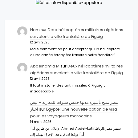
Nam
sur
Deux hélicoptères militaires algériens
survolent la ville frontalière de Figuig
12 avril 2026
Mais comment on peut accepter qu’un hélicoptère
d’une armée étrangère traverse notre frontière ?
Abdelhamid M
sur
Deux hélicoptères militaires
algériens survolent la ville frontalière de Figuig
12 avril 2026
Il faut installer des anti missiles à Figuig c
inacceptable
مصر تمنح تأشيرة مدتها خمس سنوات للمغاربة – نبض
اخبار
sur
Égypte: Une nouvelle option de visa
pour les voyageurs marocains
14 mars 2026
[…] الإعلان عن طريق Ahmed Abdel-Latifسفير مصر بالرباط.
ووفقا له، فإن هذا الإجراء يهدف إلى […]