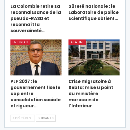
La Colombie retire sa
Sûreté nationale : le
reconnaissance de la
Laboratoire de police
pseudo-RASD et
scientifique obtient…
reconnaît la
souveraineté…
EN DIRECT
A LA UNE
PLF 2027 : le
Crise migratoire à
gouvernement fixe le
Sebta: mise u point
cap entre
du ministère
consolidation sociale
marocain de
et rigueur…
l’Interieur
PRÉCÉDENT
SUIVANT