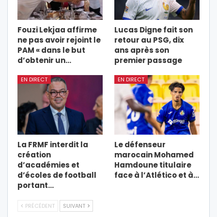
Fouzi Lekjaa affirme
Lucas Digne fait son
ne pas avoir rejoint le
retour au PSG, dix
PAM « dans le but
ans après son
d’obtenir un…
premier passage
EN DIRECT
EN DIRECT
La FRMF interdit la
Le défenseur
création
marocain Mohamed
d’académies et
Hamdoune titulaire
d’écoles de football
face à l’Atlético et à…
portant…
PRÉCÉDENT
SUIVANT