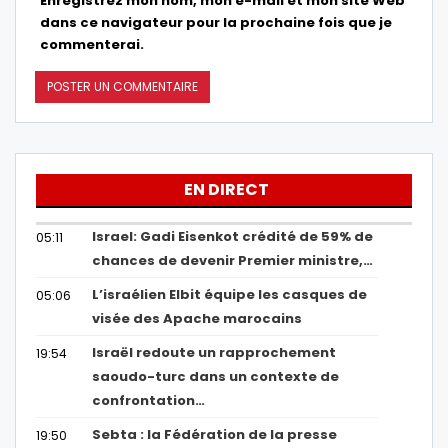
Enregistrez mon nom, mon e-mail et mon site Web
dans ce navigateur pour la prochaine fois que je
commenterai.
EN DIRECT
Israel: Gadi Eisenkot crédité de 59% de
05:11
chances de devenir Premier ministre,…
L’israélien Elbit équipe les casques de
05:06
visée des Apache marocains
Israël redoute un rapprochement
19:54
saoudo-turc dans un contexte de
confrontation…
Sebta : la Fédération de la presse
19:50