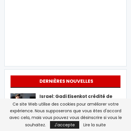
DERNIÈRES NOUVELLES
Israel: Gadi Eisenkot crédité de
59% de chances de devenir
Ce site Web utilise des cookies pour améliorer votre
Premier…
expérience. Nous supposerons que vous êtes d'accord
avec cela, mais vous pouvez vous désinscrire si vous le
L’israélien Elbit équipe les
souhaitez.
J'accepte
Lire la suite
casques de visée des Apache…