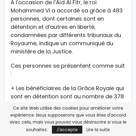
A l’occasion de l’Aïd Al Fitr, le roi
Mohammed VI a accordé sa grâce à 483
personnes, dont certaines sont en
détention et d’autres en liberté,
condamnées par différents tribunaux du
Royaume, indique un communiqué du
ministère de la Justice.
Ces personnes se présentent comme suit
:
+ Les bénéficiaires de la Grâce Royale qui
sont en détention sont au nombre de 378
détenus se répartissant comme suit :
Ce site Web utilise des cookies pour améliorer votre
expérience. Nous supposerons que vous êtes d'accord
– Remise de la peine d’emprisonnement
avec cela, mais vous pouvez vous désinscrire si vous le
ou de réclusion au profit de 378 détenus.
souhaitez.
J'accepte
Lire la suite