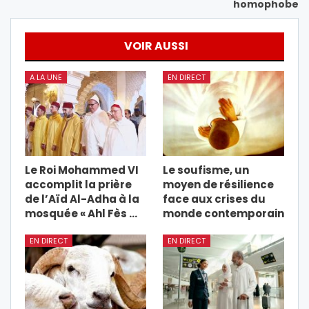
homophobe
VOIR AUSSI
A LA UNE
EN DIRECT
Le Roi Mohammed VI
Le soufisme, un
accomplit la prière
moyen de résilience
de l’Aïd Al-Adha à la
face aux crises du
mosquée « Ahl Fès …
monde contemporain
EN DIRECT
EN DIRECT