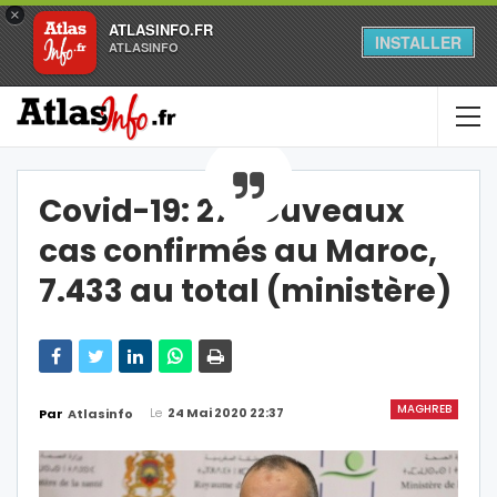
×
ATLASINFO.FR
INSTALLER
ATLASINFO
Covid-19: 27 nouveaux
cas confirmés au Maroc,
7.433 au total (ministère)
MAGHREB
Le
24 Mai 2020 22:37
Par
Atlasinfo