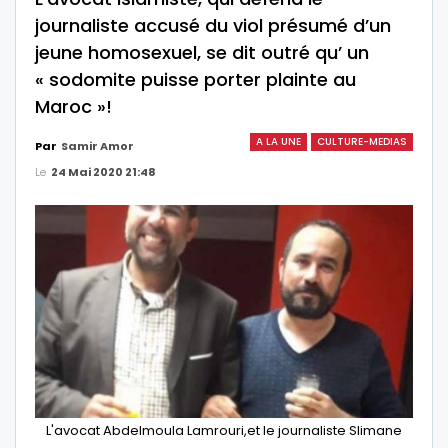
journaliste accusé du viol présumé d’un
jeune homosexuel, se dit outré qu’ un
« sodomite puisse porter plainte au
Maroc »!
A LA UNE
CULTURE-MEDIAS
Par
Samir Amor
Le
24 Mai 2020 21:48
L'avocat Abdelmoula Lamrouri,et le journaliste Slimane