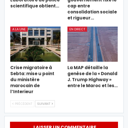
scientifique obtient…
cap entre
consolidation sociale
et rigueur…
A LA UNE
EN DIRECT
Crise migratoire à
La MAP détaille la
Sebta: mise u point
genèse de la « Donald
du ministère
J. Trump Highway »
marocain de
entre le Maroc et les…
l’Interieur
PRÉCÉDENT
SUIVANT
LAISSER UN COMMENTAIRE