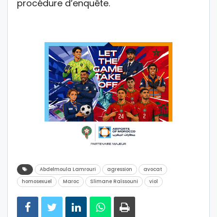
procédure d’enquête.
Abdelmoula Lamrouri
agression
avocat
homosexuel
Maroc
Slimane Raïssouni
viol