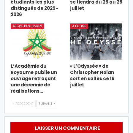
étudiants les plus
se tiendra du 25 au 28
distingués de 2025-
juillet
2026
ATLAS-DES-LIVRES
A LA UNE
L’Académie du
« L’Odyssée » de
Royaume publie un
Christopher Nolan
ouvrage retraçant
sort en salles ce 15
une décennie de
juillet
réalisations…
PRÉCÉDENT
SUIVANT
LAISSER UN COMMENTAIRE