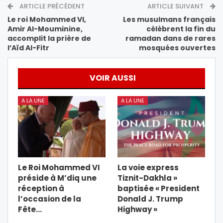
ARTICLE PRÉCÉDENT
ARTICLE SUIVANT
Le roi Mohammed VI,
Les musulmans français
Amir Al-Mouminine,
célèbrent la fin du
accomplit la prière de
ramadan dans de rares
l’Aïd Al-Fitr
mosquées ouvertes
VOIR AUSSI
A LA UNE
A LA UNE
Le Roi Mohammed VI
La voie express
préside à M’diq une
Tiznit-Dakhla »
réception à
baptisée « President
l’occasion de la
Donald J. Trump
Fête…
Highway »