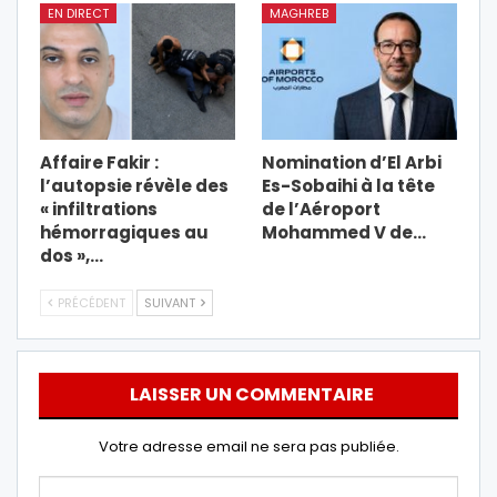
EN DIRECT
MAGHREB
Affaire Fakir :
Nomination d’El Arbi
l’autopsie révèle des
Es-Sobaihi à la tête
« infiltrations
de l’Aéroport
hémorragiques au
Mohammed V de…
dos »,…
PRÉCÉDENT
SUIVANT
LAISSER UN COMMENTAIRE
Votre adresse email ne sera pas publiée.