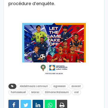
procédure d’enquête.
Abdelmoula Lamrouri
agression
avocat
homosexuel
Maroc
Slimane Raïssouni
viol