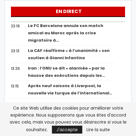
EN DIRECT
Le FC Barcelone annule son match
23:19
amical au Maroc après la crise
migratoire à…
La CAF réaffirme « à l’unanimité » son
23:13
soutien à Gianni Infantino
Iran : l’ONU se dit « alarmée » par la
13:29
hausse des exécutions depuis les…
Après neuf saisons à Liverpool, la
13:15
nouvelle vie turque de l’international…
Ce site Web utilise des cookies pour améliorer votre
Afficher Plus
expérience. Nous supposerons que vous êtes d'accord
avec cela, mais vous pouvez vous désinscrire si vous le
souhaitez.
J'accepte
Lire la suite