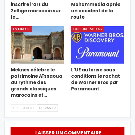
inscrire l’art du
Mohammedia après
Zellige marocain sur
un accident de la
la…
route
EN DIRECT
CULTURE-MEDIAS
Meknès célèbre le
L’UE autorise sous
patrimoine Aïssaoua
conditions le rachat
au rythme des
de Warner Bros par
grands classiques
Paramount
marocains et…
PRÉCÉDENT
SUIVANT
LAISSER UN COMMENTAIRE