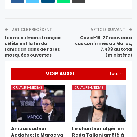
ARTICLE PRÉCÉDENT
ARTICLE SUIVANT
Les musulmans français
Covid-19: 27 nouveaux
célèbrent la fin du
cas confirmés au Maroc,
ramadan dans de rares
7.433 au total
mosquées ouvertes
(ministère)
VOIR AUSSI
Tout
CULTURE-MEDIAS
CULTURE-MEDIAS
Ambassadeur
Le chanteur algérien
Addahre: le Maroc va
Reda Taliani arrêté à