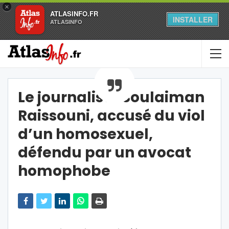
×
ATLASINFO.FR
INSTALLER
ATLASINFO
Le journaliste Soulaiman
Raissouni, accusé du viol
d’un homosexuel,
défendu par un avocat
homophobe