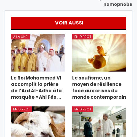
homophobe
VOIR AUSSI
A LA UNE
EN DIRECT
Le Roi Mohammed VI
Le soufisme, un
accomplit la prière
moyen de résilience
de l’Aïd Al-Adha à la
face aux crises du
mosquée « Ahl Fès …
monde contemporain
EN DIRECT
EN DIRECT