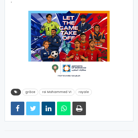
.
grâce
roi Mohammed VI
royale