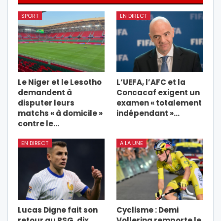
SPORT
EN DIRECT
Le Niger et le Lesotho
L’UEFA, l’AFC et la
demandent à
Concacaf exigent un
disputer leurs
examen « totalement
matchs « à domicile »
indépendant »…
contre le…
EN DIRECT
A LA UNE
Lucas Digne fait son
Cyclisme : Demi
retour au PSG, dix
Vollering remporte le