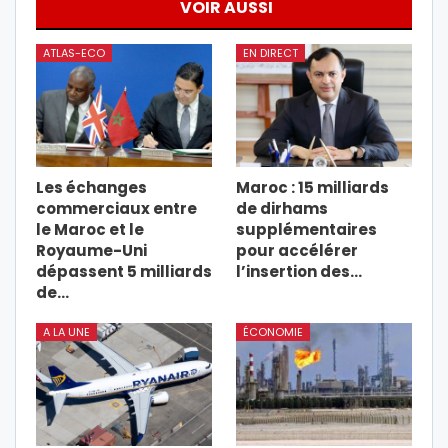
VOIR AUSSI
ATLAS-ECO
EN DIRECT
Les échanges
Maroc : 15 milliards
commerciaux entre
de dirhams
le Maroc et le
supplémentaires
Royaume-Uni
pour accélérer
dépassent 5 milliards
l’insertion des…
de…
A LA UNE
ÉCONOMIE