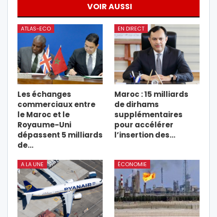
VOIR AUSSI
ATLAS-ECO
EN DIRECT
Les échanges
Maroc : 15 milliards
commerciaux entre
de dirhams
le Maroc et le
supplémentaires
Royaume-Uni
pour accélérer
dépassent 5 milliards
l’insertion des…
de…
A LA UNE
ÉCONOMIE