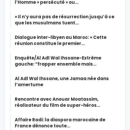
l’Homme « persécuté » ou…
« Il n’y aura pas de résurrection jusqu’à ce
que les musulmans tuent…
Dialogue inter-libyen au Maroc: « Cette
réunion constitue le premier…
Enquête/Al Adl Wal Ihssane-Extrême
gauche: “frapper ensemble mais…
Al Adl Wal Ihssane, une Jamaa née dans
l’amertume
Rencontre avec Anouar Moatassim,
réalisateur du film de super-héros…
Affaire Radi: la diaspora marocaine de
France dénonce toute…