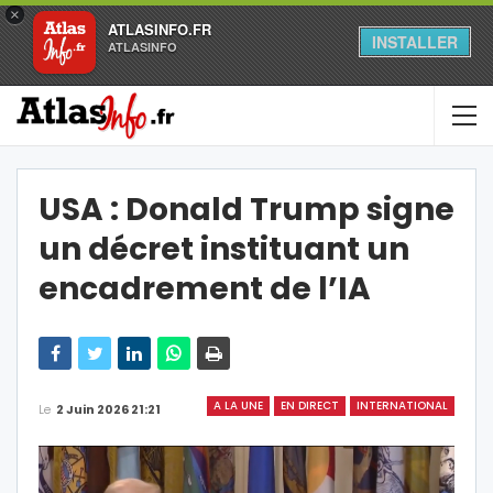
×
ATLASINFO.FR
INSTALLER
ATLASINFO
USA : Donald Trump signe
un décret instituant un
encadrement de l’IA
A LA UNE
EN DIRECT
INTERNATIONAL
Le
2 Juin 2026 21:21