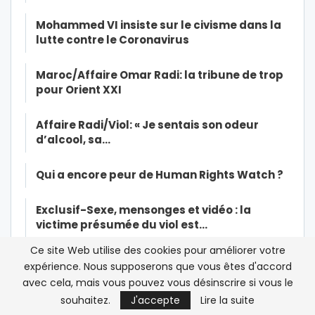
Mohammed VI insiste sur le civisme dans la
lutte contre le Coronavirus
Maroc/Affaire Omar Radi: la tribune de trop
pour Orient XXI
Affaire Radi/Viol: « Je sentais son odeur
d’alcool, sa…
Qui a encore peur de Human Rights Watch ?
Exclusif-Sexe, mensonges et vidéo : la
victime présumée du viol est…
Ce site Web utilise des cookies pour améliorer votre
Histoires interdites du financement des ONG
expérience. Nous supposerons que vous êtes d'accord
de droits de l’Homme et de…
avec cela, mais vous pouvez vous désinscrire si vous le
souhaitez.
J'accepte
Lire la suite
Christian Harbulot: « L’objectif d’Amnesty