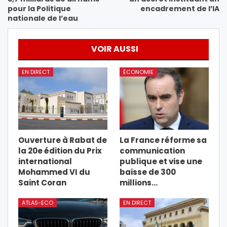
pour la Politique
encadrement de l’IA
nationale de l’eau
VOIR AUSSI
EN DIRECT
ÉCONOMIE
Ouverture à Rabat de
La France réforme sa
la 20e édition du Prix
communication
international
publique et vise une
Mohammed VI du
baisse de 300
Saint Coran
millions…
ATLAS-ECO
EN DIRECT