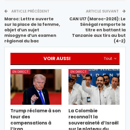
ARTICLE PRÉCÉDENT
ARTICLE SUIVANT
Maroc: Lettre ouverte
CAN U17 (Maroc-2026): Le
sur la place de la femme,
Sénégal remporte le
objet d’un sujet
titre en battant la
misogyne d’un examen
Tanzanie aux tirs au but
régional du bac
(4-2)
VOIR AUSSI
Tout
EN DIRECT
EN DIRECT
Trump réclame à son
La Colombie
tour des
reconnaît la
compensations à
souveraineté d’Israël
l’Iran
sur le plateau du