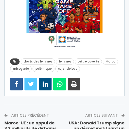
droits des femmes
femmes
Lettre ouverte
Maroc
misogynie
polémique
sujet de bac
ARTICLE PRÉCÉDENT
ARTICLE SUIVANT
Maroc-UE : un appui de
USA : Donald Trump signe
3,7 milliards de dirhams
un décret instituant un