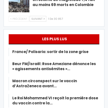
au moins 69 morts en Colombie
PRÉCÉDENT
SUIVANT
1 De 30 857
LES PLUS LUS
France/ Polisario: sortir de la zone grise
Beur FM/Israël: Rose Ameziane dénonce les
« agissements antisémites »…
Macron circonspect sur le vaccin
d’AstraZeneca avant…
Le Roi Mohammed VI reçoit la première dose
du vaccin contre la…