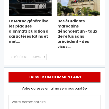
Le Maroc généralise
Des étudiants
les plaques
marocains
d’immatriculation à
dénoncent un « taux
caractères latins et
de refus sans
met…
précédent » des
visas…
PRÉCÉDENT
SUIVANT
LAISSER UN COMMENTAIRE
Votre adresse email ne sera pas publiée.