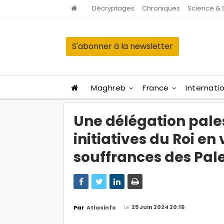
Décryptages
Chroniques
Science & 
S'abonner à la newsletter
Maghreb
France
Internati
Une délégation pales
initiatives du Roi en
souffrances des Pale
Le
25 Juin 2024 20:16
Par
Atlasinfo