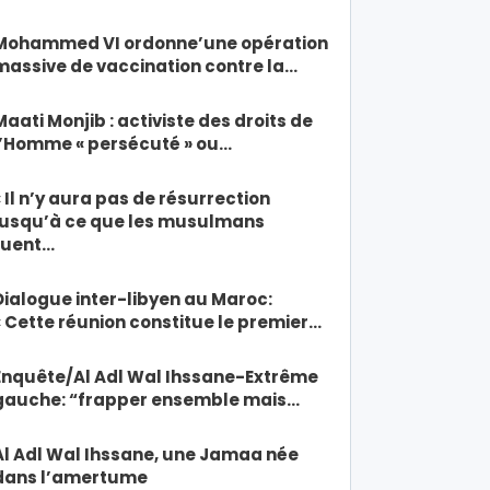
Mohammed VI ordonne’une opération
massive de vaccination contre la…
Maati Monjib : activiste des droits de
l’Homme « persécuté » ou…
« Il n’y aura pas de résurrection
jusqu’à ce que les musulmans
tuent…
Dialogue inter-libyen au Maroc:
« Cette réunion constitue le premier…
Enquête/Al Adl Wal Ihssane-Extrême
gauche: “frapper ensemble mais…
Al Adl Wal Ihssane, une Jamaa née
dans l’amertume