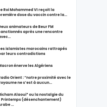
Le Roi Mohammed VI reçoit la
première dose du vaccin contre la…
Deux animateurs de Beur FM
sanctionnés après une rencontre
avec…
Les islamistes marocains rattrapés
par leurs contradictions
Macron énerve les Algériens
Radio Orient : “notre proximité avec le
Royaume ne s’est à aucun…
Hicham Alaoui* ou la nostalgie du
« Printemps (désenchantement)
Arabe …