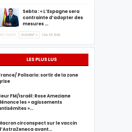
Sebta : « L’Espagne sera
contrainte d’adopter des
mesures …
RÉCÉDENT
SUIVANT
1 De 30 846
LES PLUS LUS
France/ Polisario: sortir de la zone
grise
Beur FM/Israël: Rose Ameziane
dénonce les « agissements
antisémites »…
Macron circonspect sur le vaccin
d’AstraZeneca avant…