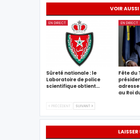
VOIR AUSSI
EN DIRECT
EN DIRECT
Sûreté nationale : le
Fête du T
Laboratoire de police
présiden
scientifique obtient…
adresse 
au Roi d
PRÉCÉDENT
SUIVANT
LAISSER