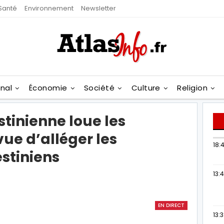
Santé
Environnement
Newsletter
onal
Économie
Société
Culture
Religion
tinienne loue les
 vue d’alléger les
18:4
stiniens
13:
EN DIRECT
13: