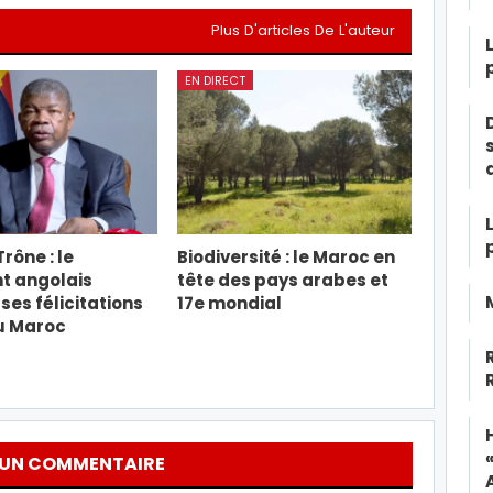
Plus D'articles De L'auteur
EN DIRECT
rône : le
Biodiversité : le Maroc en
t angolais
tête des pays arabes et
ses félicitations
17e mondial
u Maroc
 UN COMMENTAIRE