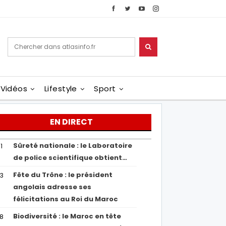
Vidéos
Lifestyle
Sport
EN DIRECT
Sûreté nationale : le Laboratoire
1
de police scientifique obtient…
Fête du Trône : le président
43
angolais adresse ses
félicitations au Roi du Maroc
Biodiversité : le Maroc en tête
38