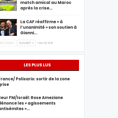
match amical au Maroc
après la crise…
La CAF réaffirme « à
l’unanimité » son soutien à
Gianni…
RÉCÉDENT
SUIVANT
1 De 30 841
LES PLUS LUS
France/ Polisario: sortir de la zone
grise
Beur FM/Israël: Rose Ameziane
dénonce les « agissements
antisémites »…