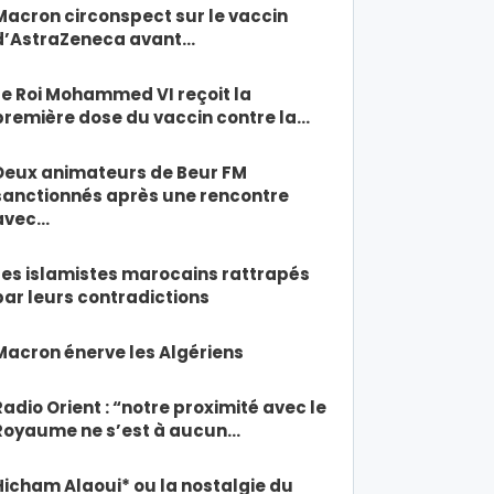
Macron circonspect sur le vaccin
d’AstraZeneca avant…
Le Roi Mohammed VI reçoit la
première dose du vaccin contre la…
Deux animateurs de Beur FM
sanctionnés après une rencontre
avec…
Les islamistes marocains rattrapés
par leurs contradictions
Macron énerve les Algériens
Radio Orient : “notre proximité avec le
Royaume ne s’est à aucun…
Hicham Alaoui* ou la nostalgie du