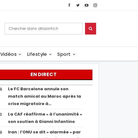
Vidéos
Lifestyle
Sport
EN DIRECT
Le FC Barcelone annule son
19
match amical au Maroc après la
crise migratoire à…
La CAF réaffirme « à l’unanimité »
13
son soutien à Gianni Infantino
Iran : l’ONU se dit « alarmée » par
29