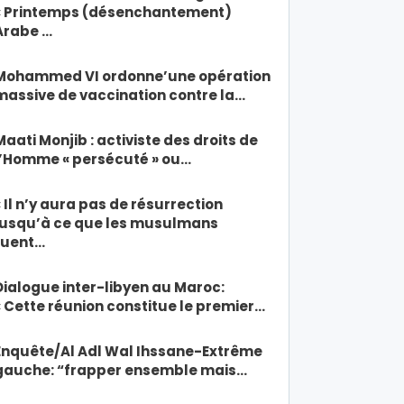
« Printemps (désenchantement)
Arabe …
Mohammed VI ordonne’une opération
massive de vaccination contre la…
Maati Monjib : activiste des droits de
l’Homme « persécuté » ou…
« Il n’y aura pas de résurrection
jusqu’à ce que les musulmans
tuent…
Dialogue inter-libyen au Maroc:
« Cette réunion constitue le premier…
Enquête/Al Adl Wal Ihssane-Extrême
gauche: “frapper ensemble mais…