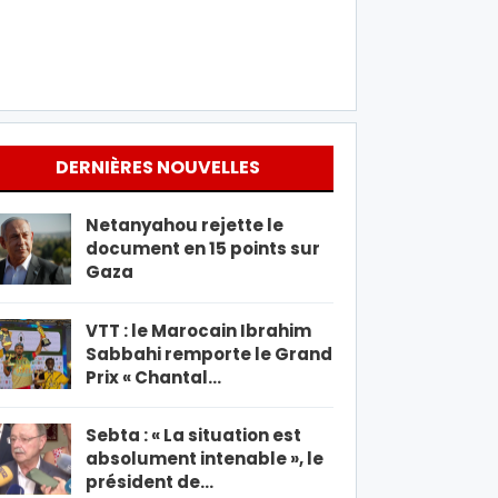
DERNIÈRES NOUVELLES
Netanyahou rejette le
document en 15 points sur
Gaza
VTT : le Marocain Ibrahim
Sabbahi remporte le Grand
Prix « Chantal…
Sebta : « La situation est
absolument intenable », le
président de…