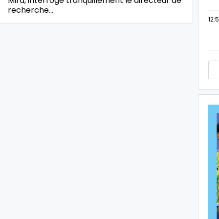
Mira, interroge tranquillement le directeur de
recherche…
12: