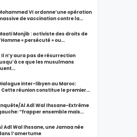
Mohammed VI ordonne’une opération
massive de vaccination contre la…
Maati Monjib : activiste des droits de
l’Homme « persécuté » ou…
« Il n’y aura pas de résurrection
jusqu’à ce que les musulmans
tuent…
Dialogue inter-libyen au Maroc:
« Cette réunion constitue le premier…
Enquête/Al Adl Wal Ihssane-Extrême
gauche: “frapper ensemble mais…
Al Adl Wal Ihssane, une Jamaa née
dans l’amertume