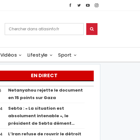
Vidéos
Lifestyle
Sport
EN DIRECT
Netanyahou rejette le document
6
en 15 points sur Gaza
Sebta : « La situation est
04
absolument intenable », le
président de Sebta dément…
L’Iran refuse de rouvrir le détroit
54