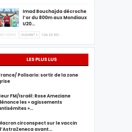
Imad Bouchajda décroche
l’or du 800m aux Mondiaux
U20…
RÉCÉDENT
SUIVANT
1 De 30 851
LES PLUS LUS
France/ Polisario: sortir de la zone
grise
Beur FM/Israël: Rose Ameziane
dénonce les « agissements
antisémites »…
Macron circonspect sur le vaccin
d’AstraZeneca avant…