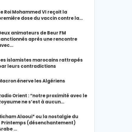
Le Roi Mohammed VI reçoit la
première dose du vaccin contre la…
Deux animateurs de Beur FM
sanctionnés après une rencontre
avec…
Les islamistes marocains rattrapés
par leurs contradictions
Macron énerve les Algériens
Radio Orient : “notre proximité avec le
Royaume ne s’est à aucun…
Hicham Alaoui* ou la nostalgie du
« Printemps (désenchantement)
Arabe …