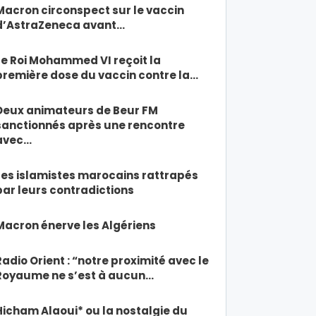
Macron circonspect sur le vaccin
d’AstraZeneca avant…
Le Roi Mohammed VI reçoit la
première dose du vaccin contre la…
Deux animateurs de Beur FM
sanctionnés après une rencontre
avec…
Les islamistes marocains rattrapés
par leurs contradictions
Macron énerve les Algériens
Radio Orient : “notre proximité avec le
Royaume ne s’est à aucun…
Hicham Alaoui* ou la nostalgie du