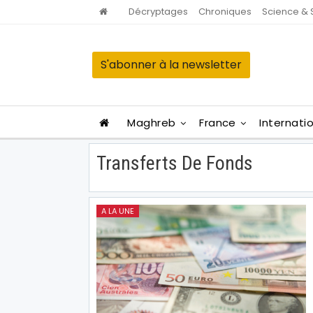
Décryptages
Chroniques
Science & 
S'abonner à la newsletter
Maghreb
France
Internati
Transferts De Fonds
A LA UNE