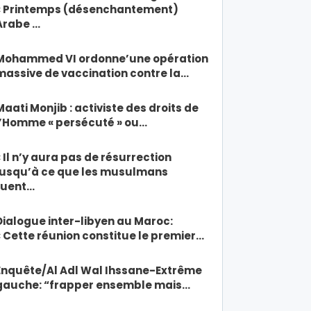
« Printemps (désenchantement)
Arabe …
Mohammed VI ordonne’une opération
massive de vaccination contre la…
Maati Monjib : activiste des droits de
l’Homme « persécuté » ou…
« Il n’y aura pas de résurrection
jusqu’à ce que les musulmans
tuent…
Dialogue inter-libyen au Maroc:
« Cette réunion constitue le premier…
Enquête/Al Adl Wal Ihssane-Extrême
gauche: “frapper ensemble mais…