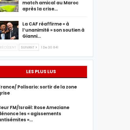
match amical au Maroc
après la crise…
La CAF réaffirme « à
l’unanimité » son soutien à
Gianni…
RÉCÉDENT
SUIVANT
1 De 30 841
LES PLUS LUS
France/ Polisario: sortir de la zone
grise
Beur FM/Israël: Rose Ameziane
dénonce les « agissements
antisémites »…