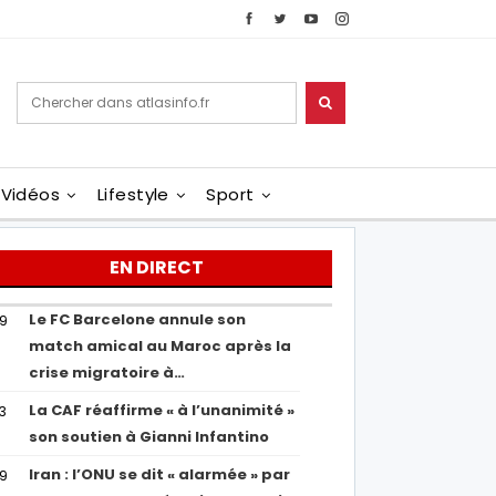
Vidéos
Lifestyle
Sport
EN DIRECT
Le FC Barcelone annule son
19
match amical au Maroc après la
crise migratoire à…
La CAF réaffirme « à l’unanimité »
13
son soutien à Gianni Infantino
Iran : l’ONU se dit « alarmée » par
29